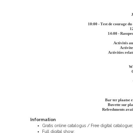
J
10:00 - Test de courage du 
12
14:00 - Rasspec
Activités au
Activite
Activities rela
W
Bar ter plaatse e
Buvette sur pla
Refreshments avail
Information
Gratis online catalogus / Free digital catalogue;
Full digital show;