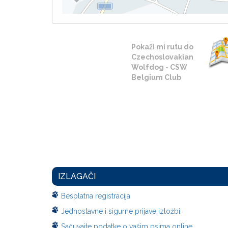
Pokaži mi rutu do
Czechoslovakian
Wolfdog - CSW
Belgium Club
IZLAGAČI
Besplatna registracija
Jednostavne i sigurne prijave izložbi.
Sačuvajte podatke o vašim psima online