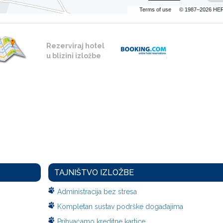
Terms of use
© 1987–2026 HE
Rezerviraj hotel
u blizini izložbe
TAJNIŠTVO IZLOŽBE
Administracija bez stresa
Kompletan sustav podrške događajima
Prihvaćamo kreditne kartice