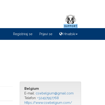
Registriraj se
Prijavi se
Hrvatski
Belgium
E-mail:
cswbelgium@gmail.com
Telefon:
+32497997768
https://www.cswbelgium.com/