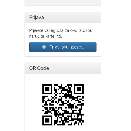
Prijava
Prijavite vašeg psa za ovu izložbu,
naručite karte, itd.
Prijavi ovu izložbu
QR Code