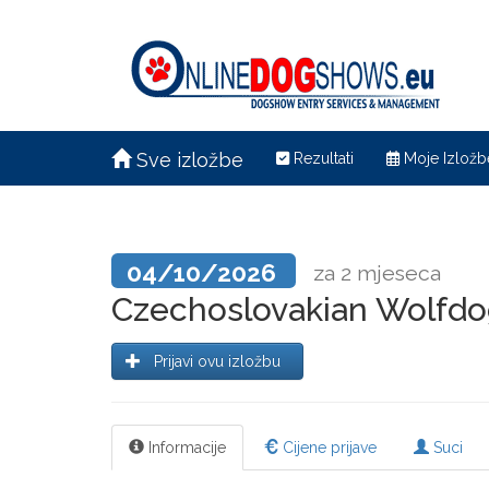
Sve izložbe
Rezultati
Moje Izložb
04/10/2026
za 2 mjeseca
Czechoslovakian Wolfd
Prijavi ovu izložbu
Informacije
Cijene prijave
Suci