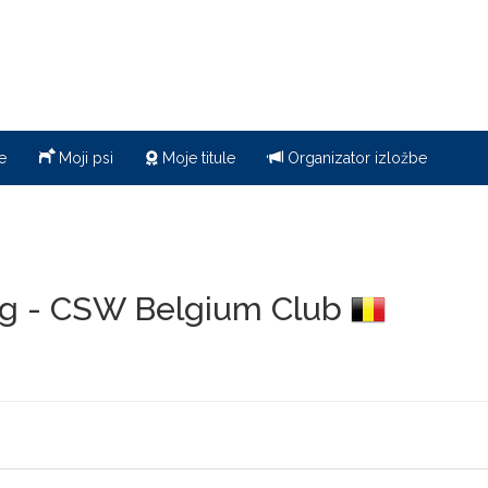
e
Moji psi
Moje titule
Organizator izložbe
og - CSW Belgium Club