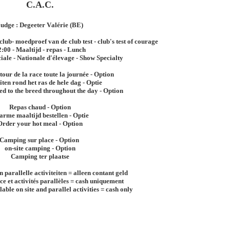
C.A.C.
udge : Degeeter Valérie
(BE)
club- moedproef van de club test - club's test of courage
:00 - Maaltijd - repas - Lunch
iale - Nationale d'élevage - Show Specialty
tour de la race toute la journée - Option
iten rond het ras de hele dag - Optie
ted to the breed throughout the day - Option
Repas chaud - Option
arme
maaltijd bestellen - Optie
Order your hot meal - Option
Camping sur place - Option
on-site camping - Option
Camping ter plaatse
n parallelle activiteiten = alleen contant geld
ce et activités parallèles = cash uniquement
able on site and parallel activities = cash only