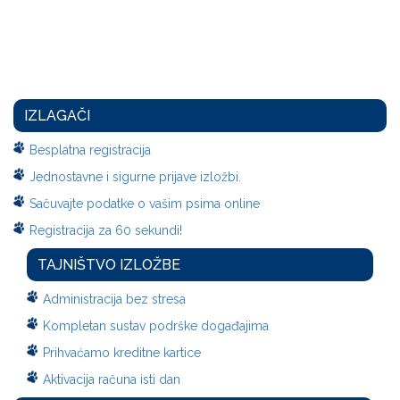
IZLAGAČI
Besplatna registracija
Jednostavne i sigurne prijave izložbi.
Sačuvajte podatke o vašim psima online
Registracija za 60 sekundi!
TAJNIŠTVO IZLOŽBE
Administracija bez stresa
Kompletan sustav podrške događajima
Prihvaćamo kreditne kartice
Aktivacija računa isti dan