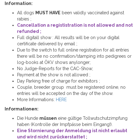
Information:
All dogs
MUST HAVE
been validly vaccinated against
rabies ;
Cancellation a regististration is not allowed and not
refunded ;
Full digitall show : All results will be on your digital
certificate delivered by email ;
Due to the switch to full online registration for all entries
there will be no confirmation/stamping into pedigrees or
log-books at ÖKV shows anylonger;
No Judge-Reports for the CAC-Show;
Payment at the show is not allowed ;
Day Parking free of charge for exhibitors ;
Couple, breeder group must be registered online, no
entries will be accepted on the day of the show.
More Informations:
HERE
Informationen:
Die Hunde
müssen
eine gültige Tollwutschutzimpfung
haben (Kontrolle der Impfpässe beim Eingang!).
Eine Stornierung der Anmeldung ist nicht erlaubt
und wird nicht zurückerstattet ;