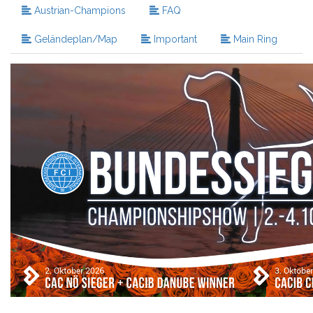
Austrian-Champions
FAQ
Geländeplan/Map
Important
Main Ring