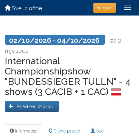
Sve izložbe
Support
02/10/2026 - 04/10/2026
za 2
mjeseca
International
Championshipshow
"BUNDESSIEGER TULLN" - 4
shows (3 CACIB + 1 CAC)
Prijavi ovu izložbu
Informacije
Cijene prijave
Suci