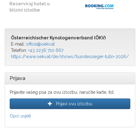
Rezerviraj hotel u
blizini izložbe
Österreichischer Kynologenverband (ÖKV)
E-mail:
office@oekv.at
Telefon:
+43 2236 710 667
https://www.oekv.at/de/shows/bundessieger-tulln-2026/
Prijava
Prijavite vašeg psa za ovu izložbu, naručite karte, itd.
Prijavi ovu izložbu
Opći uvjeti