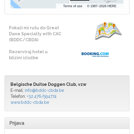
Terms of use
© 1987–2026 HERE
Pokaži mi rutu do Great
Dane Specialty with CAC
(BDDC/CBDA)
Rezerviraj hotel u
blizini izložbe
Belgische Duitse Doggen Club, vzw
E-mail:
info@bddc-cbda.be
Telefon:
+32,476/594774
www.bddc-cbda.be
Prijava