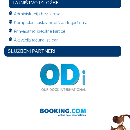
TAJNIŠTVO IZLOŽBE
Administracija bez stresa
Kompletan sustav podrške događajima
Prihvaćamo kreditne kartice
Aktivacija računa isti dan
SLUŽBENI PARTNERI