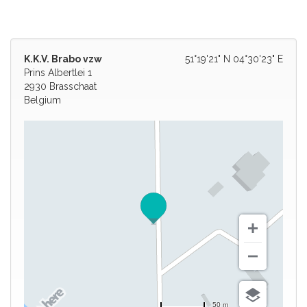
K.K.V. Brabo vzw
51°19'21" N 04°30'23" E
Prins Albertlei 1
2930 Brasschaat
Belgium
50 m