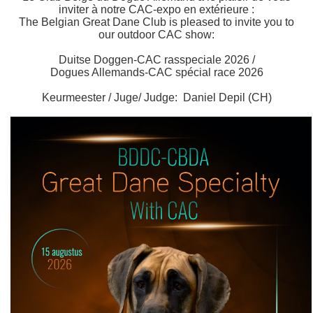
inviter à notre CAC-expo en extérieure :
The Belgian Great Dane Club is pleased to invite you to
our outdoor CAC show:
Duitse Doggen-CAC rasspeciale 2026 /
Dogues Allemands-CAC spécial race 2026
Keurmeester / Juge/ Judge: Daniel Depil (CH)