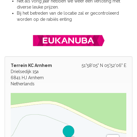
Net als vorig jaar hebben we weer een verloting met
diverse leuke prijzen.
Bij het betreden van de locatie zal er gecontroleerd
worden op de rabiës enting
Terrein KC Arnhem
51°58'05" N 05°52'06" E
Drielsedijk 15a
6841 HJ Arnhem
Netherlands