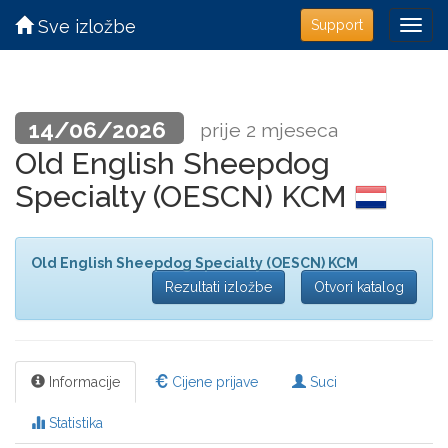
Sve izložbe
Support
14/06/2026
prije 2 mjeseca
Old English Sheepdog
Specialty (OESCN) KCM
Old English Sheepdog Specialty (OESCN) KCM
Rezultati izložbe
Otvori katalog
Informacije
Cijene prijave
Suci
Statistika