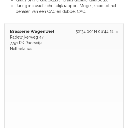
Gratis online catalogus / Gratis digitale catalogus;
Juring inclusief schriftelijk rapport. Mogelijkheid tot het
behalen van een CAC en dubbel CAC.
Brasserie Wagenwiel
52°34'00" N 06°44'21" E
Radewijkerweg 47
7791 RK Radewijk
Netherlands