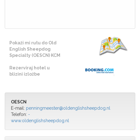
500 m
Terms of use
© 1987–2026 HERE
Pokaži mi rutu do Old
English Sheepdog
Specialty (OESCN) KCM
Rezerviraj hotel u
blizini izložbe
OESCN
E-mail:
penningmeester@oldenglishsheepdog.nl
Telefon:
-
www.oldenglishsheepdog.nl
Katalog