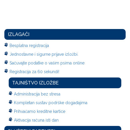
IZLAGAČI
Besplatna registracija
Jednostavne i sigurne prijave izložbi.
Sačuvajte podatke o vašim psima online
Registracija za 60 sekundi!
TAJNIŠTVO IZLOŽBE
Administracija bez stresa
Kompletan sustav podrške događajima
Prihvaćamo kreditne kartice
Aktivacija računa isti dan
SLUŽBENI PARTNERI