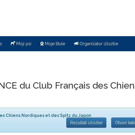
e
Moji psi
Moje titule
Organizator izložbe
CE du Club Français des Chiens
es Chiens Nordiques et des Spitz du Japon
Rezultati izložbe
Otvori kat