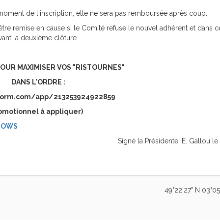
u moment de l'inscription, elle ne sera pas remboursée après coup.
être remise en cause si le Comité refuse le nouvel adhérent et dans c
vant la deuxième clôture.
POUR MAXIMISER VOS "RISTOURNES"
DANS L'ORDRE :
jotform.com/app/213253924922859
omotionnel à appliquer)
HOWS
Signé la Présidente, E. Gallou le
49°22'27" N 03°05