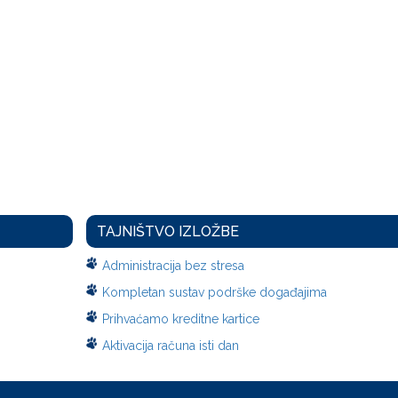
TAJNIŠTVO IZLOŽBE
Administracija bez stresa
Kompletan sustav podrške događajima
Prihvaćamo kreditne kartice
Aktivacija računa isti dan