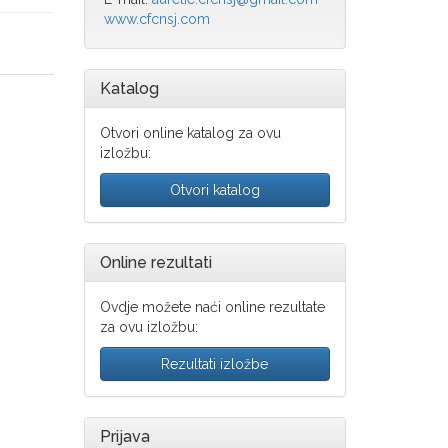
www.cfcnsj.com
Katalog
Otvori online katalog za ovu
izložbu:
Otvori katalog
Online rezultati
Ovdje možete naći online rezultate
za ovu izložbu:
Rezultati izložbe
Prijava