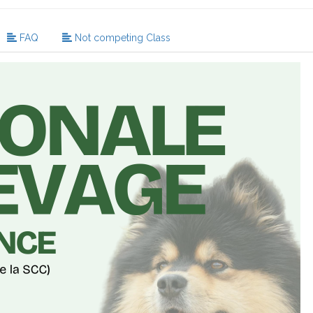
FAQ
Not competing Class