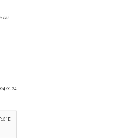
e cas
 04.01.24
'16" E