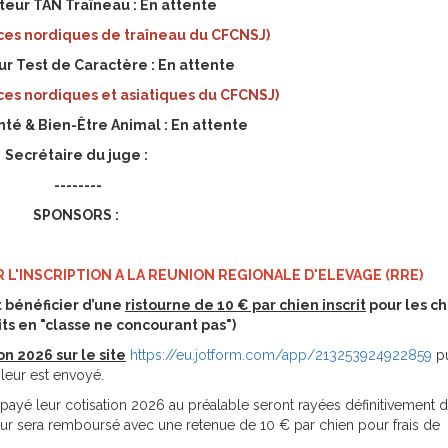
eur TAN Traîneau : En attente
aces nordiques de traîneau du CFCNSJ)
r Test de Caractère : En attente
aces nordiques et asiatiques du CFCNSJ)
té & Bien-Être Animal : En attente
Secrétaire du juge :
--------
SPONSORS :
 L'INSCRIPTION A LA REUNION REGIONALE D'ELEVAGE (RRE)
 bénéficier d’une
ristourne de 10 € par chien inscrit
pour les ch
its en "classe ne concourant pas")
on 2026 sur le site
https://eu.jotform.com/app/213253924922859
pu
 leur est envoyé.
ayé leur cotisation 2026 au préalable seront rayées définitivement de
eur sera remboursé avec une retenue de 10 € par chien pour frais de