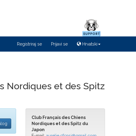
Registriraj se
Prijavi se
Hrvatski
 Nordiques et des Spitz
Club Français des Chiens
alog
Nordiques et des Spitz du
Japon
E-mail:
aurelie.cfcnsj@gmail.com