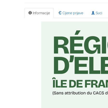
Informacije
Cijene prijave
Suci