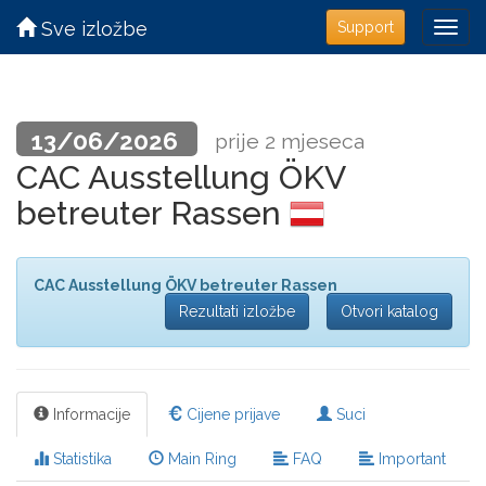
Sve izložbe
Support
13/06/2026
prije 2 mjeseca
CAC Ausstellung ÖKV
betreuter Rassen
CAC Ausstellung ÖKV betreuter Rassen
Rezultati izložbe
Otvori katalog
Informacije
Cijene prijave
Suci
Statistika
Main Ring
FAQ
Important