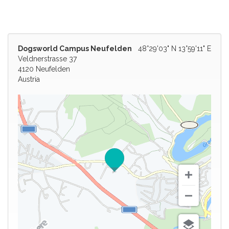
Dogsworld Campus Neufelden
48°29'03" N 13°59'11" E
Veldnerstrasse 37
4120 Neufelden
Austria