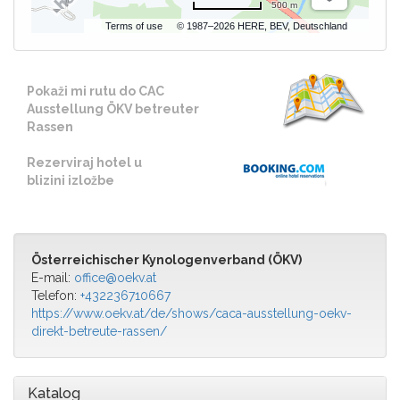
500 m
Terms of use
© 1987–2026 HERE, BEV, Deutschland
Pokaži mi rutu do CAC
Ausstellung ÖKV betreuter
Rassen
Rezerviraj hotel u
blizini izložbe
Österreichischer Kynologenverband (ÖKV)
E-mail:
office@oekv.at
Telefon:
+432236710667
https://www.oekv.at/de/shows/caca-ausstellung-oekv-
direkt-betreute-rassen/
Katalog