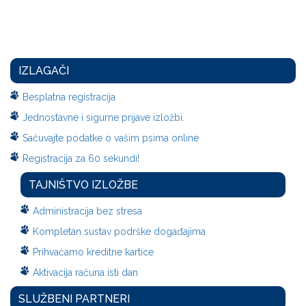
IZLAGAČI
Besplatna registracija
Jednostavne i sigurne prijave izložbi.
Sačuvajte podatke o vašim psima online
Registracija za 60 sekundi!
TAJNIŠTVO IZLOŽBE
Administracija bez stresa
Kompletan sustav podrške događajima
Prihvaćamo kreditne kartice
Aktivacija računa isti dan
SLUŽBENI PARTNERI