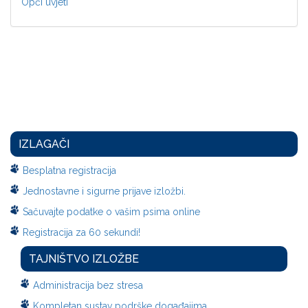
Opći uvjeti
IZLAGAČI
Besplatna registracija
Jednostavne i sigurne prijave izložbi.
Sačuvajte podatke o vašim psima online
Registracija za 60 sekundi!
TAJNIŠTVO IZLOŽBE
Administracija bez stresa
Kompletan sustav podrške događajima