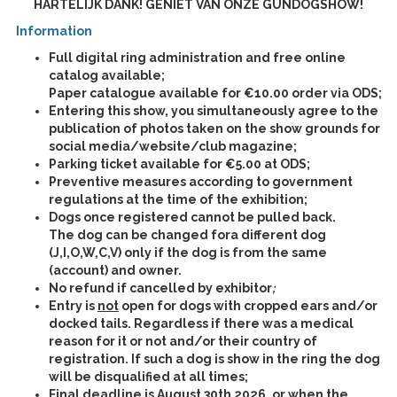
HARTELIJK DANK! GENIET VAN ONZE GUNDOGSHOW!
Information
Full digital ring administration and free online
catalog available;
Paper catalogue available for €10.00 order via ODS;
Entering this show, you simultaneously agree to the
publication of photos taken on the show grounds for
social media/website/club magazine;
Parking ticket available for €5.00 at ODS;
Preventive measures according to government
regulations at the time of the exhibition;
Dogs once registered cannot be pulled back.
The dog can be changed fora different dog
(J,I,O,W,C,V) only if the dog is from the same
(account) and owner.
No refund if cancelled by exhibitor
;
Entry is
not
open for dogs with cropped ears and/or
docked tails. Regardless if there was a medical
reason for it or not and/or their country of
registration. If such a dog is show in the ring the dog
will be disqualified at all times;
Final deadline is August 30th 2026, or when the