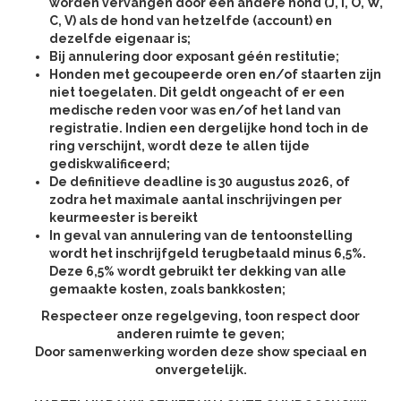
worden vervangen door een andere hond (J, I, O, W,
C, V) als de hond van hetzelfde (account) en
dezelfde eigenaar is;
Bij annulering door exposant géén restitutie;
Honden met gecoupeerde oren en/of staarten zijn
niet toegelaten. Dit geldt ongeacht of er een
medische reden voor was en/of het land van
registratie. Indien een dergelijke hond toch in de
ring verschijnt, wordt deze te allen tijde
gediskwalificeerd;
De definitieve deadline is 30 augustus 2026, of
zodra het maximale aantal inschrijvingen per
keurmeester is bereikt
In geval van annulering van de tentoonstelling
wordt het inschrijfgeld terugbetaald minus 6,5%.
Deze 6,5% wordt gebruikt ter dekking van alle
gemaakte kosten, zoals bankkosten;
Respecteer onze regelgeving, toon respect door
anderen ruimte te geven;
Door samenwerking worden deze show speciaal en
onvergetelijk.