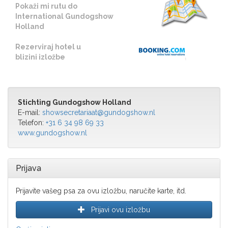
Pokaži mi rutu do
International Gundogshow
Holland
Rezerviraj hotel u
blizini izložbe
Stichting Gundogshow Holland
E-mail:
showsecretariaat@gundogshow.nl
Telefon:
+31 6 34 98 69 33
www.gundogshow.nl
Prijava
Prijavite vašeg psa za ovu izložbu, naručite karte, itd.
Prijavi ovu izložbu