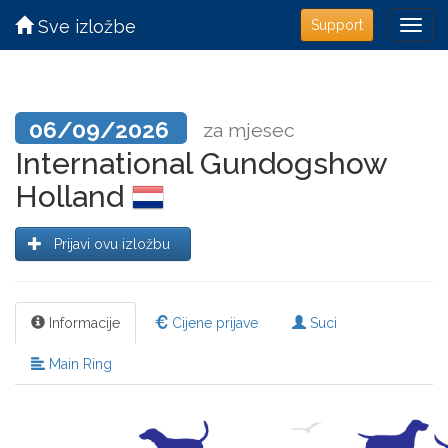
Sve izložbe
Support
06/09/2026
za mjesec
International Gundogshow
Holland
Prijavi ovu izložbu
Informacije
Cijene prijave
Suci
Main Ring