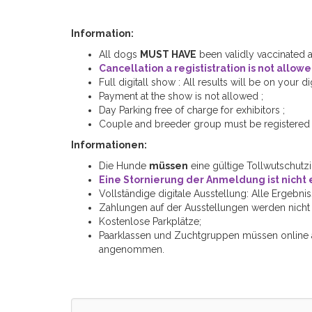
Information:
All dogs
MUST HAVE
been validly vaccinated ag
Cancellation a regististration is not allow
Full digitall show : All results will be on your di
Payment at the show is not allowed ;
Day Parking free of charge for exhibitors ;
Couple and breeder group must be registered o
Informationen:
Die Hunde
müssen
eine gültige Tollwutschutz
Eine Stornierung der Anmeldung ist nicht e
Vollständige digitale Ausstellung: Alle Ergebnis
Zahlungen auf der Ausstellungen werden nicht a
Kostenlose Parkplätze;
Paarklassen und Zuchtgruppen müssen online
angenommen.