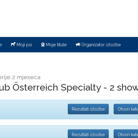
e
Moji psi
Moje titule
Organizator izložbe
prije 2 mjeseca
b Österreich Specialty - 2 show
Rezultati izložbe
Otvori kat
Rezultati izložbe
Otvori kat