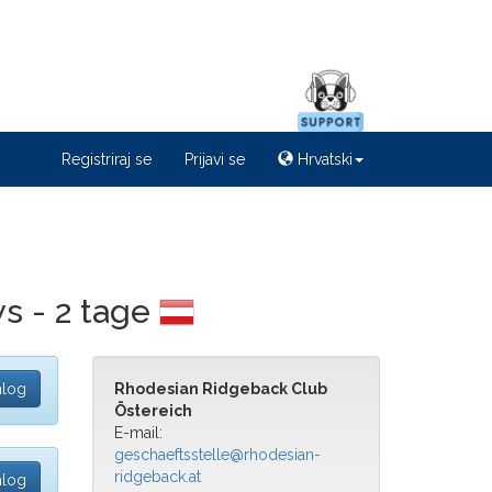
Registriraj se
Prijavi se
Hrvatski
s - 2 tage
alog
Rhodesian Ridgeback Club
Östereich
E-mail:
geschaeftsstelle@rhodesian-
ridgeback.at
alog