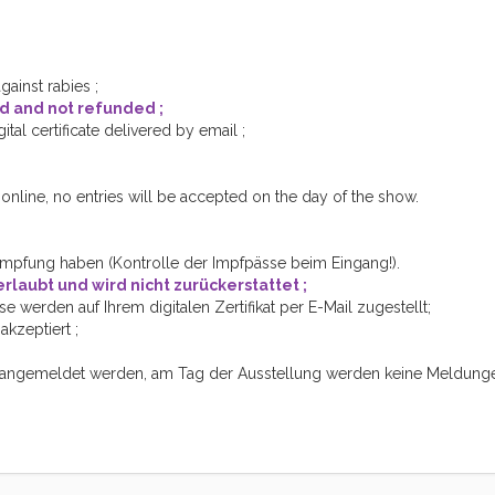
ainst rabies ;
ed and not refunded ;
gital certificate delivered by email ;
nline, no entries will be accepted on the day of the show.
impfung haben (Kontrolle der Impfpässe beim Eingang!).
rlaubt und wird nicht zurückerstattet ;
se werden auf Ihrem digitalen Zertifikat per E-Mail zugestellt;
kzeptiert ;
 angemeldet werden, am Tag der Ausstellung werden keine Meldung