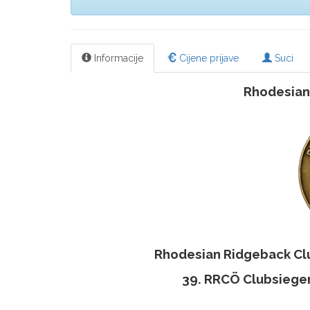
Informacije
Cijene prijave
Suci
Rhodesian
Rhodesian Ridgeback Clu
39. RRCÖ Clubsieger