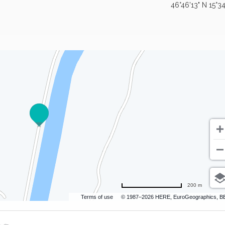
46°46'13" N 15°34
200 m
Terms of use
© 1987–2026 HERE, EuroGeographics, B