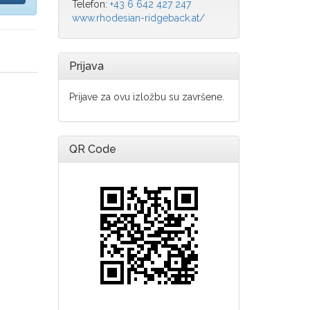
Telefon:
+43 6 642 427 247
www.rhodesian-ridgeback.at/
Prijava
Prijave za ovu izložbu su završene.
QR Code