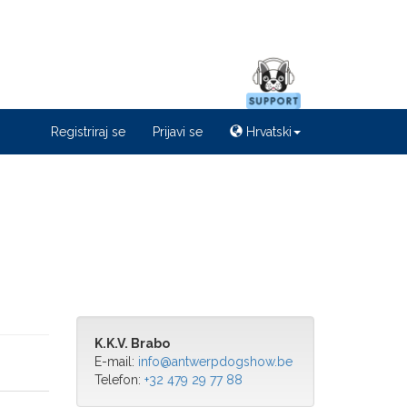
Registriraj se
Prijavi se
Hrvatski
K.K.V. Brabo
E-mail:
info@antwerpdogshow.be
Telefon:
+32 479 29 77 88