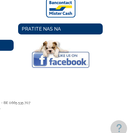
PRATITE NAS NA
m -
BE 0665 535 707
e