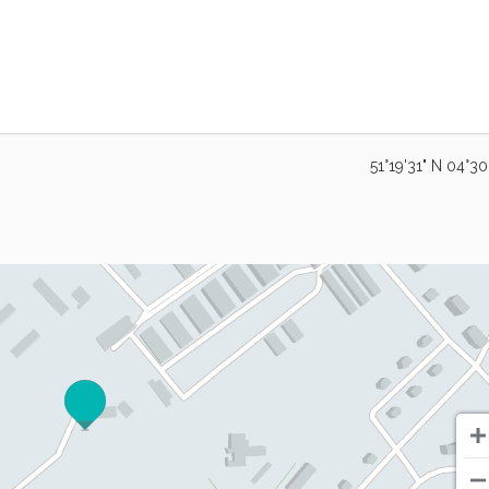
51°19'31" N 04°30