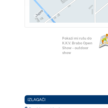
Pokaži mi rutu do
K.K.V. Brabo Open
Show - outdoor
show
IZLAGAČI