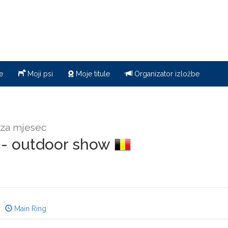
e
Moji psi
Moje titule
Organizator izložbe
za mjesec
 - outdoor show
Main Ring