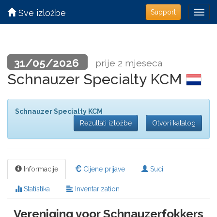
Sve izložbe
Support
31/05/2026
prije 2 mjeseca
Schnauzer Specialty KCM
Schnauzer Specialty KCM
Rezultati izložbe
Otvori katalog
Informacije
Cijene prijave
Suci
Statistika
Inventarization
Vereniging voor Schnauzerfokkers