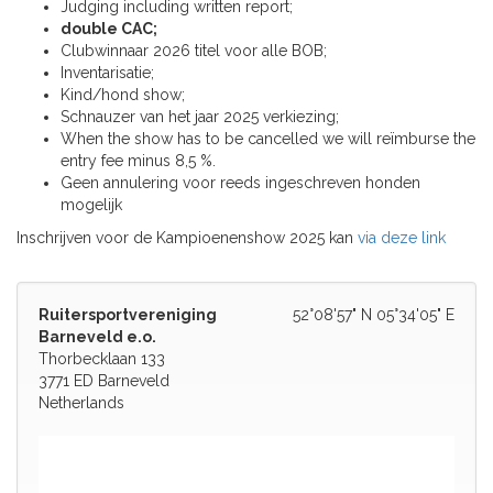
Judging including written report;
double CAC;
Clubwinnaar 2026 titel voor alle BOB;
Inventarisatie;
Kind/hond show;
Schnauzer van het jaar 2025 verkiezing;
When the show has to be cancelled we will reïmburse the
entry fee minus 8,5 %.
Geen annulering voor reeds ingeschreven honden
mogelijk
Inschrijven voor de Kampioenenshow 2025 kan
via deze link
Ruitersportvereniging
52°08'57" N 05°34'05" E
Barneveld e.o.
Thorbecklaan 133
3771 ED Barneveld
Netherlands