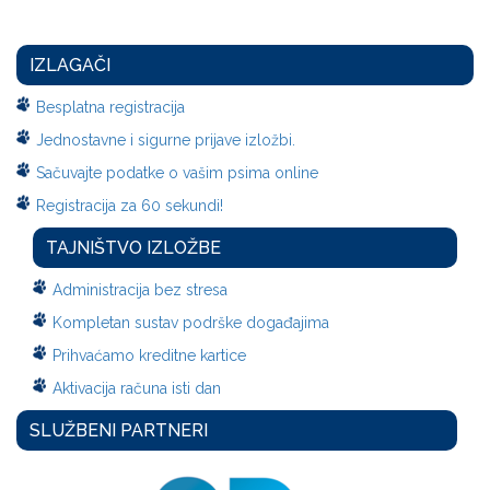
IZLAGAČI
Besplatna registracija
Jednostavne i sigurne prijave izložbi.
Sačuvajte podatke o vašim psima online
Registracija za 60 sekundi!
TAJNIŠTVO IZLOŽBE
Administracija bez stresa
Kompletan sustav podrške događajima
Prihvaćamo kreditne kartice
Aktivacija računa isti dan
SLUŽBENI PARTNERI