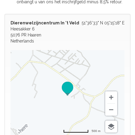
ontvangt u van ons het inschrijfgeld minus 8,5% retour.
Dierenwelzijncentrum In 't Veld
51°36'33" N 05°15'18" E
Heesakker 6
5076 PR Haaren
Netherlands
500 m