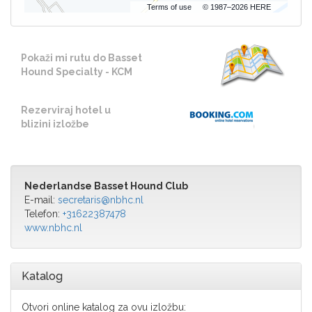
Terms of use
© 1987–2026 HERE
Pokaži mi rutu do Basset
Hound Specialty - KCM
Rezerviraj hotel u
blizini izložbe
Nederlandse Basset Hound Club
E-mail:
secretaris@nbhc.nl
Telefon:
+31622387478
www.nbhc.nl
Katalog
Otvori online katalog za ovu izložbu: