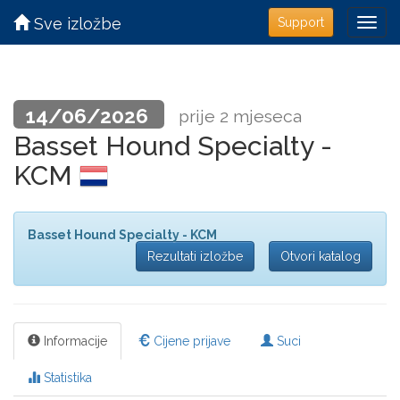
Sve izložbe
Support
14/06/2026
prije 2 mjeseca
Basset Hound Specialty -
KCM
Basset Hound Specialty - KCM
Rezultati izložbe
Otvori katalog
Informacije
Cijene prijave
Suci
Statistika