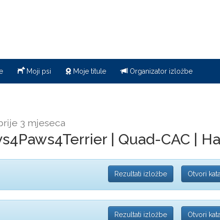
e
Moji psi
Moje titule
Organizator izložbe
prije 3 mjeseca
s4Paws4Terrier | Quad-CAC | H
Rezultati izložbe
Otvori kat
Rezultati izložbe
Otvori kat