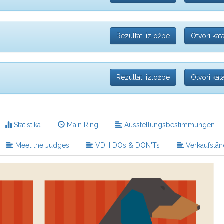
Rezultati izložbe
Otvori kat
Rezultati izložbe
Otvori kat
Statistika
Main Ring
Ausstellungsbestimmungen
Meet the Judges
VDH DOs & DON'Ts
Verkaufstä