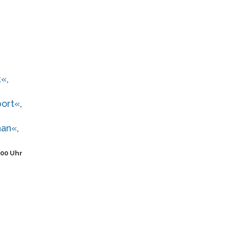
t
«
,
ort
«
,
han
«
,
:00 Uhr