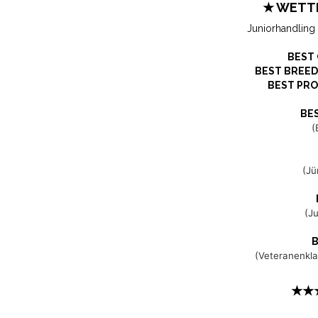
★ WETTB
Juniorhandling
BEST
BEST BREED
BEST PR
BE
(
(Jü
(J
B
(Veteranenkla
★★★