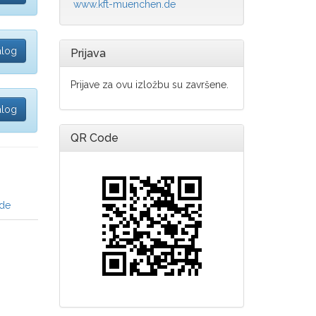
www.kft-muenchen.de
alog
Prijava
Prijave za ovu izložbu su završene.
alog
QR Code
nde