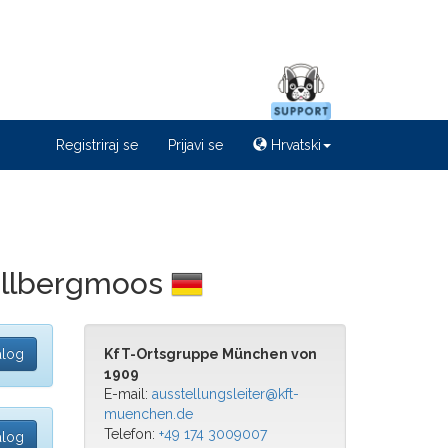
Registriraj se
Prijavi se
Hrvatski
allbergmoos
alog
KfT-Ortsgruppe München von
1909
E-mail:
ausstellungsleiter@kft-
muenchen.de
Telefon:
+49 174 3009007
alog