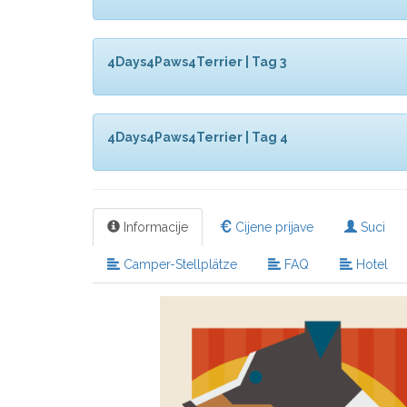
4Days4Paws4Terrier | Tag 3
4Days4Paws4Terrier | Tag 4
Informacije
Cijene prijave
Suci
Camper-Stellplätze
FAQ
Hotel