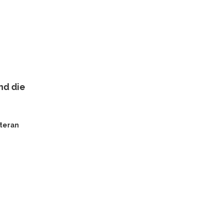
nd die
eteran