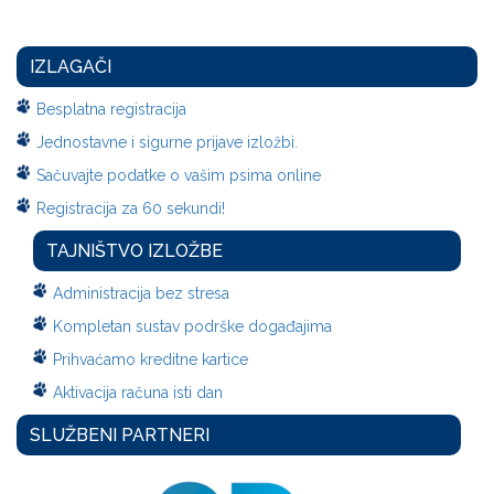
IZLAGAČI
Besplatna registracija
Jednostavne i sigurne prijave izložbi.
Sačuvajte podatke o vašim psima online
Registracija za 60 sekundi!
TAJNIŠTVO IZLOŽBE
Administracija bez stresa
Kompletan sustav podrške događajima
Prihvaćamo kreditne kartice
Aktivacija računa isti dan
SLUŽBENI PARTNERI