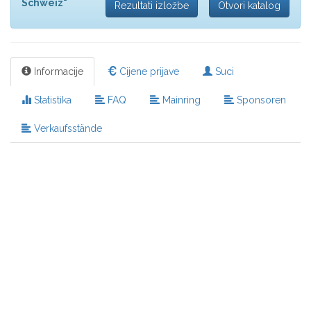
Schweiz"
Rezultati izložbe
Otvori katalog
Informacije
Cijene prijave
Suci
Statistika
FAQ
Mainring
Sponsoren
Verkaufsstände