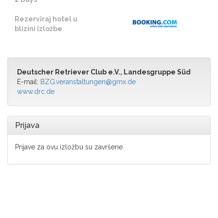
Rezerviraj hotel u
blizini izložbe
Deutscher Retriever Club e.V., Landesgruppe Süd
E-mail:
BZG.veranstaltungen@gmx.de
www.drc.de
Prijava
Prijave za ovu izložbu su završene.