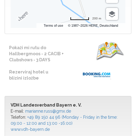
200 m
Terms of use
© 1987–2026 HERE, Deutschland
Pokaži mi rutu do
Hallbergmoos - 2 CACIB +
Clubshows - 3 DAYS
Rezerviraj hotel u
blizini izložbe
VDH Landesverband Bayern e. V.
E-mail:
marianne.russ@gmx.de
Telefon:
+49 89 150 44 96 (Monday - Friday in the time:
09:00 - 12:00 and 13:00 -16:00)
www.vdh-bayern.de