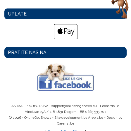
UPLATE
PRATITE NAS NA
ANIMAL PROJECTS BV -
support@onlinedogshows.eu
- Leonardo Da
Vincilaan 19A / 7, B-1831 Diegem -
BE 0665 535 707
© 2026 - OnlineDogShows - Site development by Arebis.be - Design by
Carenzi.be