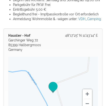
Beginn des Richtens: Samstag und Sonntag ab 09:00 Uhr
Parkgebühr für PKW Frei
Eintrittsgebühr 5,00 €
Begleithund frei - Impfpasskontrolle vor Ort erforderlich
Anmeldung Wohnmobile & -wägen unter:
VDH_Camping
Hausler - Hof
48°17'25" N 11°43'14" E
Garchinger Weg 72
85399 Hallbergmoos
Germany