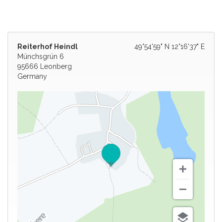
Reiterhof Heindl
49°54'59" N 12°16'37" E
Münchsgrün 6
95666 Leonberg
Germany