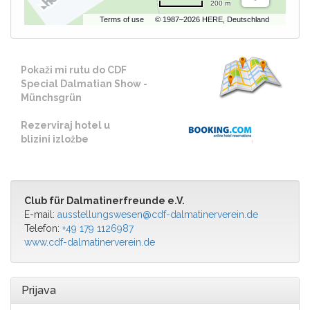
200 m
Terms of use
© 1987–2026 HERE, Deutschland
Pokaži mi rutu do CDF
Special Dalmatian Show -
Münchsgrün
Rezerviraj hotel u
blizini izložbe
Club für Dalmatinerfreunde e.V.
E-mail:
ausstellungswesen@cdf-dalmatinerverein.de
Telefon:
+49 179 1126987
www.cdf-dalmatinerverein.de
Prijava