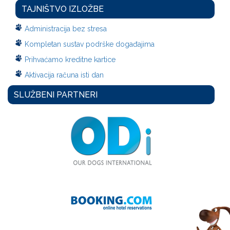
TAJNIŠTVO IZLOŽBE
Administracija bez stresa
Kompletan sustav podrške događajima
Prihvaćamo kreditne kartice
Aktivacija računa isti dan
SLUŽBENI PARTNERI