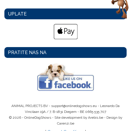
UPLATE
PRATITE NAS NA
ANIMAL PROJECTS BV -
support@onlinedogshows.eu
- Leonardo Da
Vincilaan 19A / 7, B-1831 Diegem -
BE 0665 535 707
© 2026 - OnlineDogShows - Site development by Arebis.be - Design by
Carenzi.be