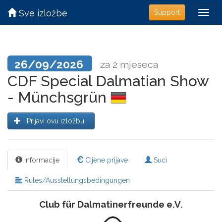
Sve izložbe
Support
26/09/2026
za 2 mjeseca
CDF Special Dalmatian Show
- Münchsgrün
Prijavi ovu izložbu
Informacije
Cijene prijave
Suci
Rules/Ausstellungsbedingungen
Club für Dalmatinerfreunde e.V.