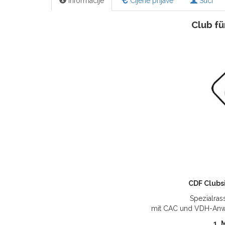
Informacije
Cijene prijave
Suci
Club fü
CDF Clubs
Spezialras
mit CAC und VDH-Anwa
1. 