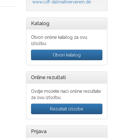
www.cdf-dalmatinerverein.de
Katalog
Otvori online katalog za ovu
izložbu:
Otvori katalog
Online rezultati
Ovdje možete naći online rezultate
za ovu izložbu:
Rezultati izložbe
Prijava