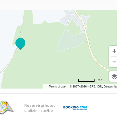
200 m
Terms of use
© 1987–2026 HERE, IGN, Deutschla
Rezerviraj hotel
u blizini izložbe