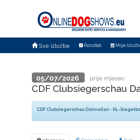
Sve izložbe
Rezultati
Moje Izložb
05/07/2026
prije mjesec
CDF Clubsiegerschau Da
CDF Clubsiegerschau Dalmatian - KL-Siegelb