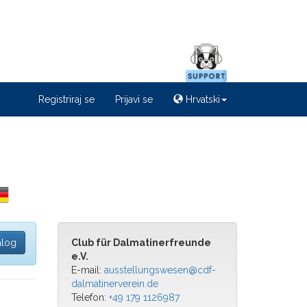
Registriraj se
Prijavi se
Hrvatski
alog
Club für Dalmatinerfreunde
e.V.
E-mail:
ausstellungswesen@cdf-
dalmatinerverein.de
Telefon:
+49 179 1126987