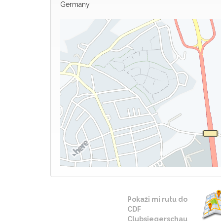
Germany
Pokaži mi rutu do
CDF
Clubsiegerschau