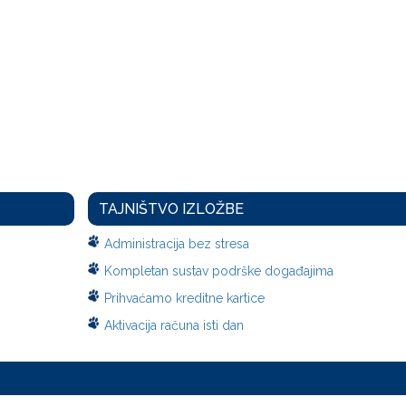
TAJNIŠTVO IZLOŽBE
Administracija bez stresa
Kompletan sustav podrške događajima
Prihvaćamo kreditne kartice
Aktivacija računa isti dan