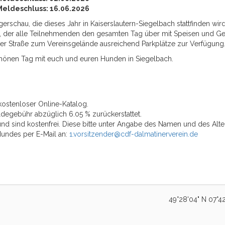
Meldeschluss: 16.06.2026
rschau, die dieses Jahr in Kaiserslautern-Siegelbach stattfinden wir
, der alle Teilnehmenden den gesamten Tag über mit Speisen und Ge
 der Straße zum Vereinsgelände ausreichend Parkplätze zur Verfügun
chönen Tag mit euch und euren Hunden in Siegelbach.
kostenloser Online-Katalog.
degebühr abzüglich 6.05 % zurückerstattet.
d sind kostenfrei. Diese bitte unter Angabe des Namen und des Alte
undes per E-Mail an:
1.vorsitzender@cdf-dalmatinerverein.de
49°28'04" N 07°42