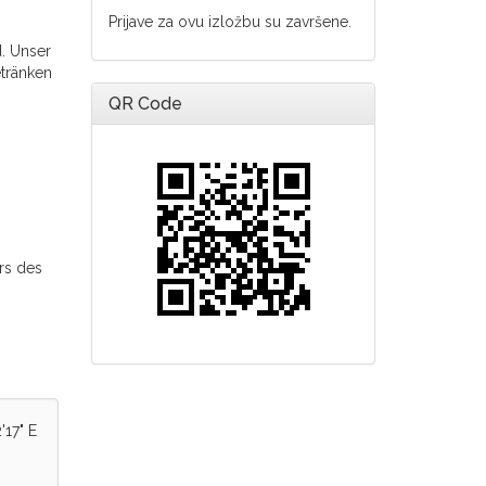
Prijave za ovu izložbu su završene.
d. Unser
tränken
g.
QR Code
rs des
'17" E