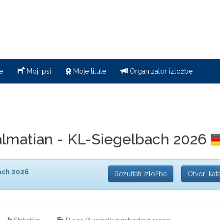
e
Moji psi
Moje titule
Organizator izložbe
lmatian - KL-Siegelbach 2026
ach 2026
Rezultati izložbe
Otvori kat