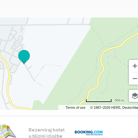
500 m
Terms of use
© 1987–2026 HERE, Deutschla
Rezerviraj hotel
u blizini izložbe