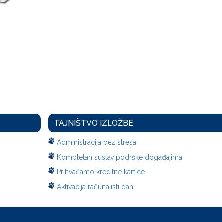
TAJNIŠTVO IZLOŽBE
Administracija bez stresa
Kompletan sustav podrške događajima
Prihvaćamo kreditne kartice
Aktivacija računa isti dan