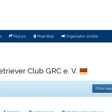
e
Moji psi
Moje titule
Organizator izložbe
etriever Club GRC e. V.
.
Otvori kat