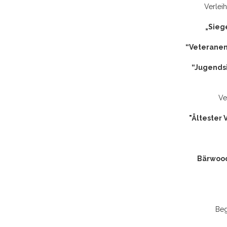
Verlei
„Sieg
“Veteranen
“Jugendsi
Ve
"Ältester 
Bärwood
Beg