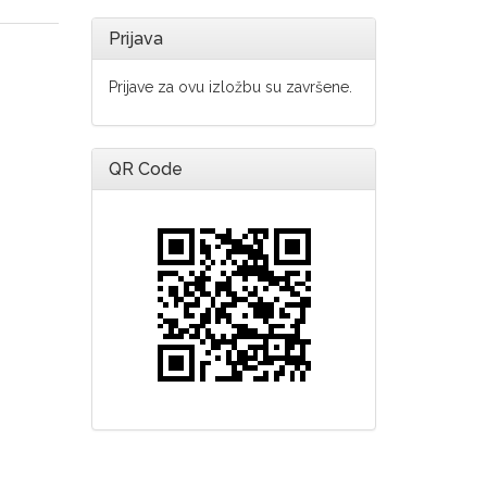
Prijava
Prijave za ovu izložbu su završene.
QR Code