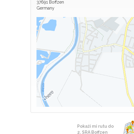
37691 Boffzen
Germany
Pokaži mi rutu do
2. SRA Boffzen