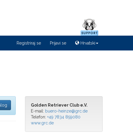
Registriraj se
Prijavi se
Hrvatski
alog
Golden Retriever Club e.V.
E-mail:
buero-heinze@grc.de
Telefon:
+49 7834 859080
www.grc.de