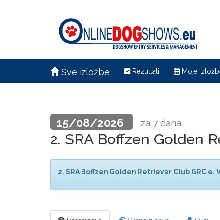
Sve izložbe
Rezultati
Moje Izložb
15/08/2026
za 7 dana
2. SRA Boffzen Golden R
2. SRA Boffzen Golden Retriever Club GRC e. V