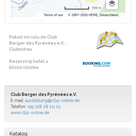
500 m
Terms of use
© 1987–2026 HERE, Deutschland
Pokaži mi rutu do Club
Berger des Pyrénées e.V. -
Clubschau
Rezerviraj hotel u
blizini izložbe
Club Berger des Pyrénées e.V.
E-mail:
ausstellung@cbp-online.de
Telefon:
+49 218 28 111 01
www.cbp-online.de
Katalog