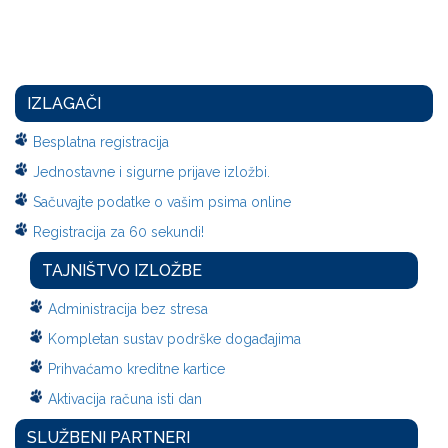
IZLAGAČI
Besplatna registracija
Jednostavne i sigurne prijave izložbi.
Sačuvajte podatke o vašim psima online
Registracija za 60 sekundi!
TAJNIŠTVO IZLOŽBE
Administracija bez stresa
Kompletan sustav podrške događajima
Prihvaćamo kreditne kartice
Aktivacija računa isti dan
SLUŽBENI PARTNERI