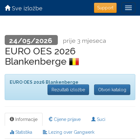
Sve izložbe
Support
24/05/2026
prije 3 mjeseca
EURO OES 2026
Blankenberge
EURO OES 2026 Blankenberge
Rezultati izložbe
Otvori katalog
Informacije
Cijene prijave
Suci
Statistika
Lezing over Gangwerk