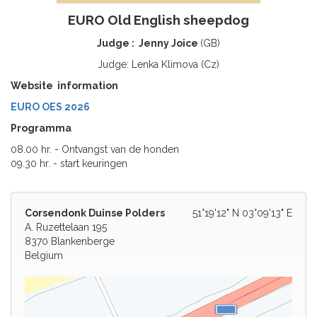
EURO Old English sheepdog
Judge : Jenny Joice
(GB)
Judge: Lenka Klimova (Cz)
Website information
EURO OES 2026
Programma
08.00 hr. - Ontvangst van de honden
09.30 hr. - start keuringen
Corsendonk Duinse Polders
51°19'12" N 03°09'13" E
A. Ruzettelaan 195
8370 Blankenberge
Belgium