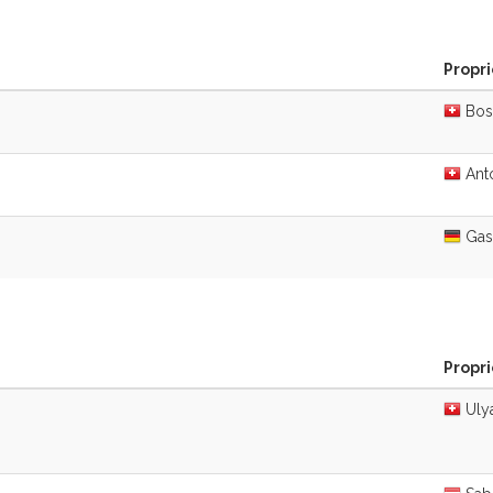
Propri
Boss
Anto
Gase
Propri
Ulya