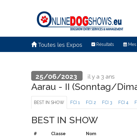
Toutes les Expos
Résultats
Mes
25/06/2023
il y a 3 ans
Aarau - II (Sonntag/Di
BEST IN SHOW
FCI 1
FCI 2
FCI 3
FCI 4
F
BEST IN SHOW
#
Classe
Nom