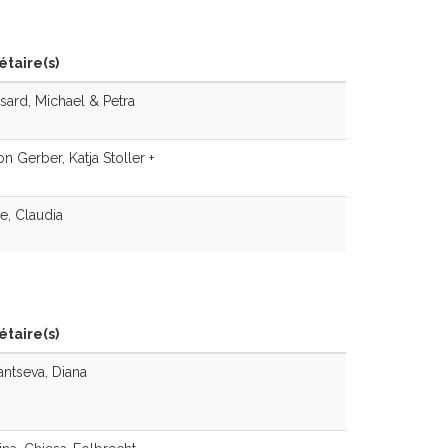
étaire(s)
ard, Michael & Petra
n Gerber, Katja Stoller +
, Claudia
étaire(s)
ntseva, Diana