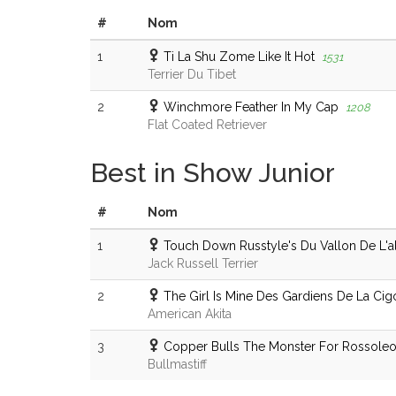
#
Nom
1
Ti La Shu Zome Like It Hot
1531
Terrier Du Tibet
2
Winchmore Feather In My Cap
1208
Flat Coated Retriever
Best in Show Junior
#
Nom
1
Touch Down Russtyle's Du Vallon De L'a
Jack Russell Terrier
2
The Girl Is Mine Des Gardiens De La Ci
American Akita
3
Copper Bulls The Monster For Rossole
Bullmastiff