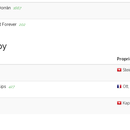
Dorrân
1667
rt Forever
202
py
Propri
Stei
lips
Ott,
427
Kapf