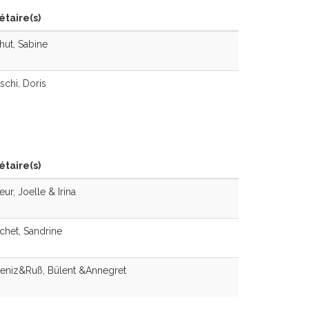
étaire(s)
ut, Sabine
schi, Doris
étaire(s)
eur, Joelle & Irina
het, Sandrine
eniz&Ruß, Bülent &Annegret