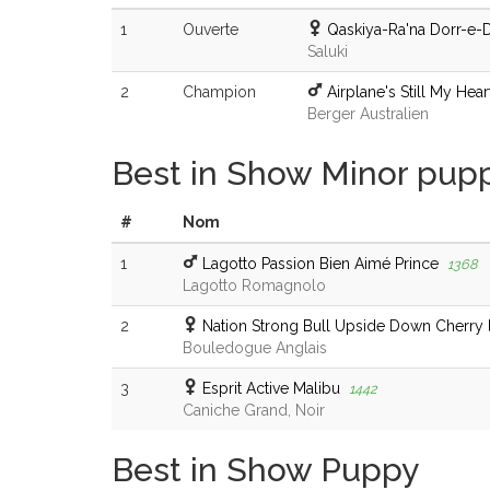
1
Ouverte
Qaskiya-Ra'na Dorr-e-
Saluki
2
Champion
Airplane's Still My Hea
Berger Australien
Best in Show Minor pup
#
Nom
1
Lagotto Passion Bien Aimé Prince
1368
Lagotto Romagnolo
2
Nation Strong Bull Upside Down Cherry 
Bouledogue Anglais
3
Esprit Active Malibu
1442
Caniche Grand, Noir
Best in Show Puppy