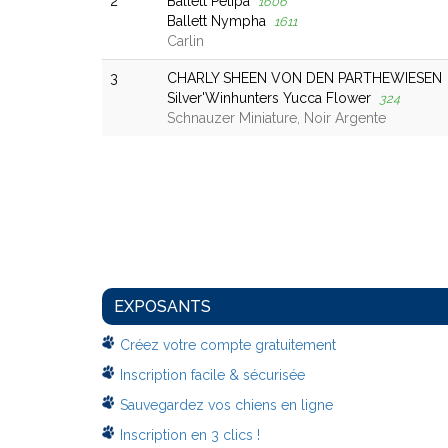
2
Ballett Petipa
1606
Ballett Nympha
1611
Carlin
3
CHARLY SHEEN VON DEN PARTHEWIESEN
Silver'Winhunters Yucca Flower
324
Schnauzer Miniature, Noir Argente
EXPOSANTS
Créez votre compte gratuitement
Inscription facile & sécurisée
Sauvegardez vos chiens en ligne
Inscription en 3 clics !