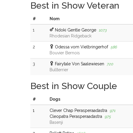
Best in Show Veteran
#
Nom
1
Ndoki Gentle George
1073
Rhodesian Ridgeback
2
Odessa vom Vielbringerhof
586
Bouvier Bernois
3
Fairytale Von Saalewiesen
720
Bullterrier
Best in Show Couple
#
Dogs
1
Clever Chap Perasperaadastra
971
Cleopatra Perasperaadastra
975
Basenji