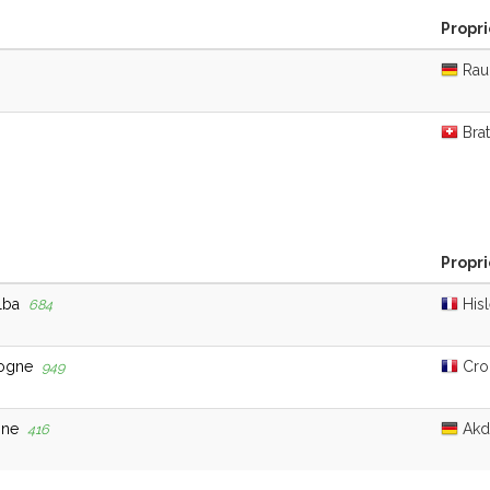
Propri
Rauh
Brat
Propri
lba
Hisl
684
gogne
Croc
949
one
Akd
416