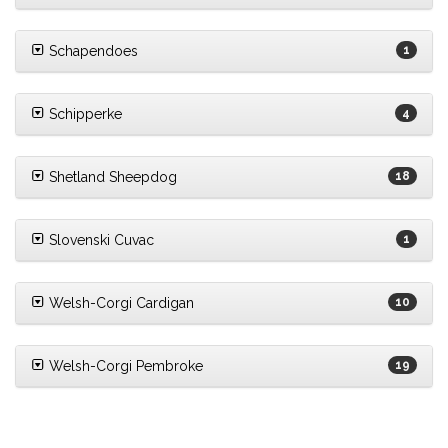
Schapendoes
1
Schipperke
4
Shetland Sheepdog
18
Slovenski Cuvac
1
Welsh-Corgi Cardigan
10
Welsh-Corgi Pembroke
19