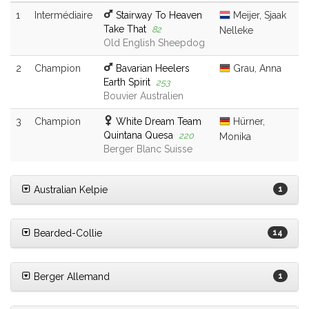
1
Intermédiaire
Stairway To Heaven
Meijer, Sjaak
Take That
82
Nelleke
Old English Sheepdog
2
Champion
Bavarian Heelers
Grau, Anna
Earth Spirit
253
Bouvier Australien
3
Champion
White Dream Team
Hürner,
Quintana Quesa
220
Monika
Berger Blanc Suisse
Australian Kelpie
1
Bearded-Collie
14
Berger Allemand
1