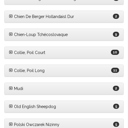
Chien De Berger Hollandaisl Dur
2
Chien-Loup Tchécoslovaque
9
Collie, Poil Court
10
Collie, Poil Long
11
Mudi
2
Old English Sheepdog
5
Polski Owczarek Nizinny
5