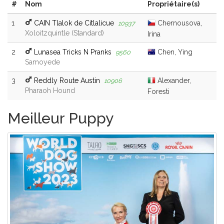
#
Nom
Propriétaire(s)
1
CAIN Tlalok de Citlalicue
Chernousova,
10937
Xoloitzquintle (Standard)
Irina
2
Lunasea Tricks N Pranks
Chen, Ying
9560
Samoyede
3
Reddly Route Austin
Alexander,
10906
Pharaoh Hound
Foresti
Meilleur Puppy