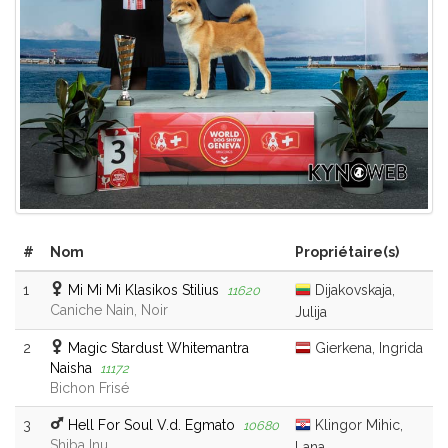
#
Nom
Propriétaire(s)
1
Mi Mi Mi Klasikos Stilius
Dijakovskaja,
11620
Caniche Nain, Noir
Julija
2
Magic Stardust Whitemantra
Gierkena, Ingrida
Naisha
11172
Bichon Frisé
3
Hell For Soul V.d. Egmato
Klingor Mihic,
10680
Shiba Inu
Lana