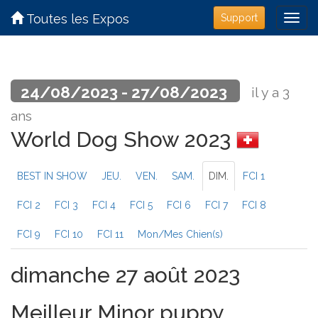
Toutes les Expos
Support
24/08/2023 - 27/08/2023
il y a 3
ans
World Dog Show 2023
BEST IN SHOW
JEU.
VEN.
SAM.
DIM.
FCI 1
FCI 2
FCI 3
FCI 4
FCI 5
FCI 6
FCI 7
FCI 8
FCI 9
FCI 10
FCI 11
Mon/Mes Chien(s)
dimanche 27 août 2023
Meilleur Minor puppy