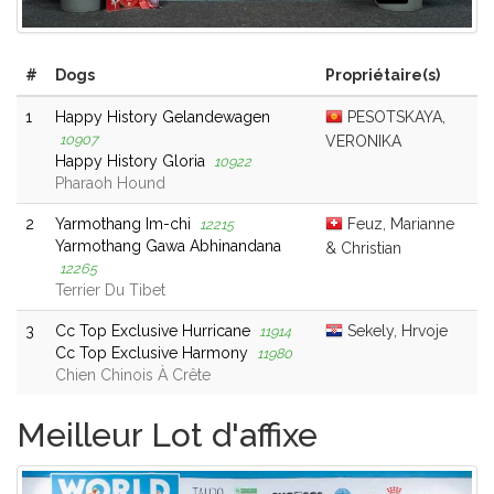
#
Dogs
Propriétaire(s)
1
Happy History Gelandewagen
PESOTSKAYA,
10907
VERONIKA
Happy History Gloria
10922
Pharaoh Hound
2
Yarmothang Im-chi
Feuz, Marianne
12215
Yarmothang Gawa Abhinandana
& Christian
12265
Terrier Du Tibet
3
Cc Top Exclusive Hurricane
Sekely, Hrvoje
11914
Cc Top Exclusive Harmony
11980
Chien Chinois À Crête
Meilleur Lot d'affixe