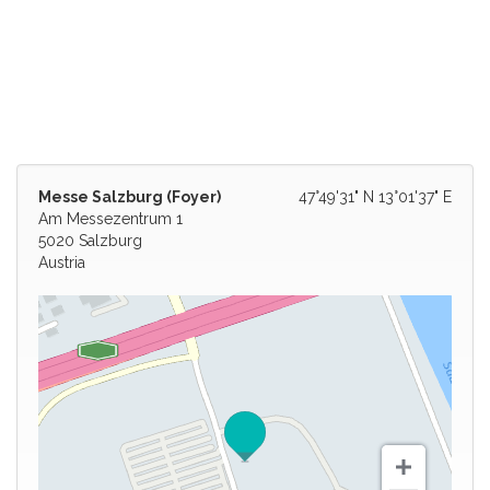
Messe Salzburg (Foyer)
47°49'31" N 13°01'37" E
Am Messezentrum 1
5020 Salzburg
Austria