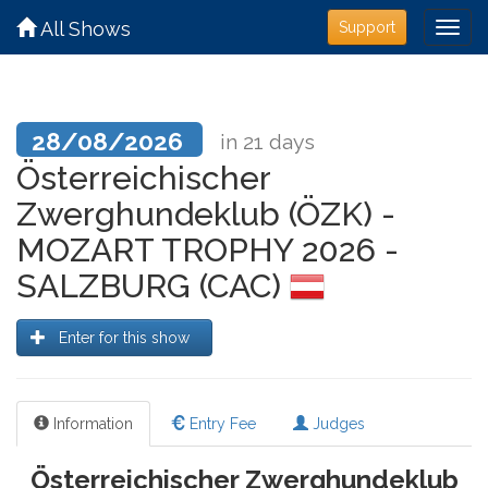
All Shows
Support
28/08/2026
in 21 days
Österreichischer
Zwerghundeklub (ÖZK) -
MOZART TROPHY 2026 -
SALZBURG (CAC)
Enter for this show
Information
Entry Fee
Judges
Österreichischer Zwerghundeklub