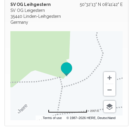
SV OG Leihgestern
50°32'13" N 08°41'42" E
SV OG Leigestern
35440 Linden-Leihgestern
Germany
200 m
Terms of use
© 1987–2026 HERE, Deutschland