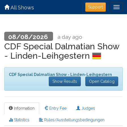
All Shows
Support
08/08/2026
a day ago
CDF Special Dalmatian Show
- Linden-Leihgestern
CDF Special Dalmatian Show - Linden-Leihgestern
Show Results
Open Catalog
Information
Entry Fee
Judges
Statistics
Rules/Ausstellungsbedingungen