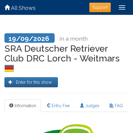
All Shows
Support
19/09/2026
in a month
SRA Deutscher Retriever
Club DRC Lorch - Weitmars
Enter for this show
Information
Entry Fee
Judges
FAQ