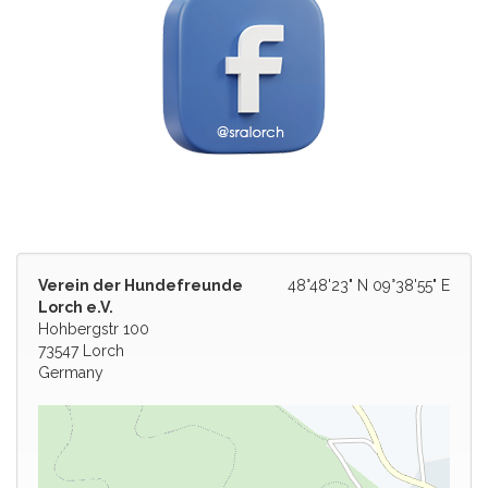
Verein der Hundefreunde
48°48'23" N 09°38'55" E
Lorch e.V.
Hohbergstr 100
73547 Lorch
Germany