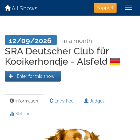
All Shows
Support
12/09/2026
in a month
SRA Deutscher Club für
Kooikerhondje - Alsfeld
Enter for this show
Information
Entry Fee
Judges
Statistics