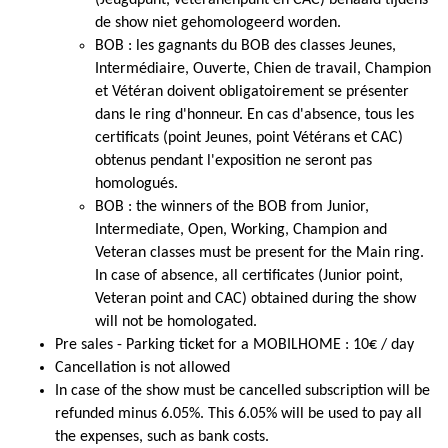
(Jeugdpunt, veteranenpunt en CAC) behaald tijdens
de show niet gehomologeerd worden.
BOB : les gagnants du BOB des classes Jeunes,
Intermédiaire, Ouverte, Chien de travail, Champion
et Vétéran doivent obligatoirement se présenter
dans le ring d'honneur. En cas d'absence, tous les
certificats (point Jeunes, point Vétérans et CAC)
obtenus pendant l'exposition ne seront pas
homologués.
BOB : the winners of the BOB from Junior,
Intermediate, Open, Working, Champion and
Veteran classes must be present for the Main ring.
In case of absence, all certificates (Junior point,
Veteran point and CAC) obtained during the show
will not be homologated.
Pre sales - Parking ticket for a MOBILHOME : 10€ / day
Cancellation is not allowed
In case of the show must be cancelled subscription will be
refunded minus 6.05%. This 6.05% will be used to pay all
the expenses, such as bank costs.