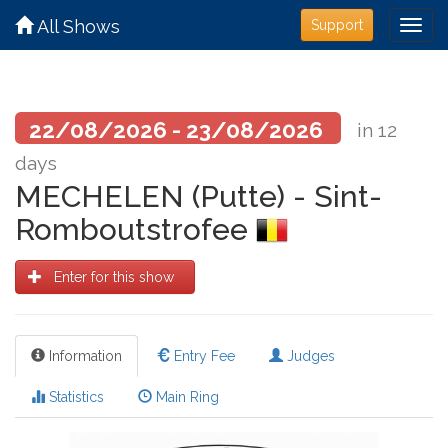
All Shows
Support
22/08/2026 - 23/08/2026
in 12
days
MECHELEN (Putte) - Sint-
Romboutstrofee
Enter for this show
Information
Entry Fee
Judges
Statistics
Main Ring