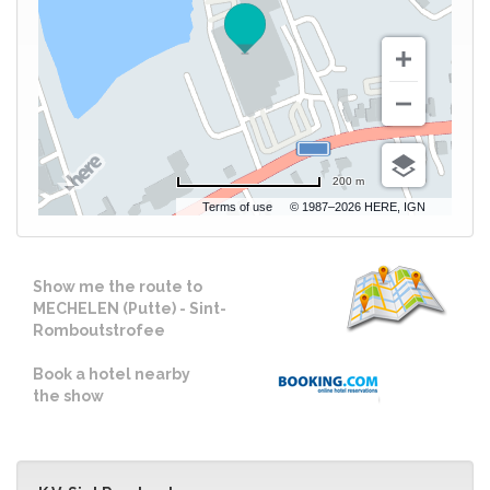
200 m
Terms of use
© 1987–2026 HERE, IGN
Show me the route to
MECHELEN (Putte) - Sint-
Romboutstrofee
Book a hotel nearby
the show