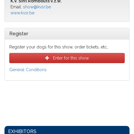
K.V. Sint Rombouts v.z.w.
Email:
show@kvsr.be
www.kvsr.be
Register
Register your dogs for this show, order tickets, etc…
Enter for this show
General Conditions
EXHIBITORS