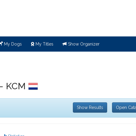
My Dogs
My Titles
Show Organizer
 - KCM
Show Results
Open Cat