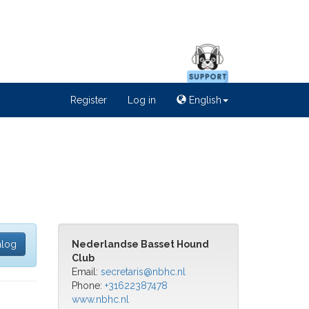
Register
Log in
English
alog
Nederlandse Basset Hound
Club
Email:
secretaris@nbhc.nl
Phone:
+31622387478
www.nbhc.nl