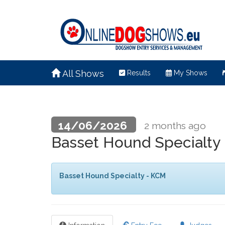
All Shows
Results
My Shows
14/06/2026
2 months ago
Basset Hound Specialty
Basset Hound Specialty - KCM