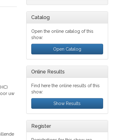
Catalog
Open the online catalog of this
show:
Open Catalog
Online Results
Find here the online results of this
BHC)
show:
voor uw
Show Results
Register
illende