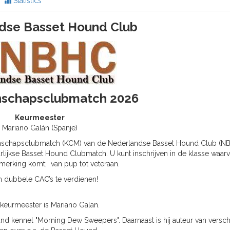
Statistics
dse Basset Hound Club
schapsclubmatch 2026
Keurmeester
Mariano Galán (Spanje)
nschapsclubmatch (KCM) van de Nederlandse Basset Hound Club (N
lijkse Basset Hound Clubmatch. U kunt inschrijven in de klasse waar
merking komt; van pup tot veteraan.
jn dubbele CAC’s te verdienen!
keurmeester is Mariano Galan.
nd kennel "Morning Dew Sweepers". Daarnaast is hij auteur van versch