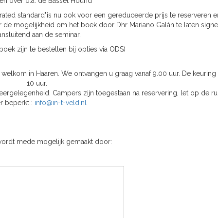
en over o.a. de Basset Hound
rated standard"is nu ook voor een gereduceerde prijs te reserveren e
er de mogelijkheid om het boek door Dhr Mariano Galán te laten sign
ansluitend aan de seminar.
oek zijn te bestellen bij opties via ODS)
elkom in Haaren. We ontvangen u graag vanaf 9.00 uur. De keuring 
10 uur.
keergelegenheid. Campers zijn toegestaan na reservering, let op de ru
r beperkt :
info@in-t-veld.nl
ordt mede mogelijk gemaakt door: