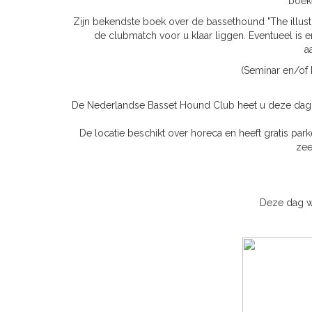
boek
Zijn bekendste boek over de bassethound "The illust
de clubmatch voor u klaar liggen. Eventueel is 
a
(Seminar en/of b
De Nederlandse Basset Hound Club heet u deze dag w
De locatie beschikt over horeca en heeft gratis par
zee
Deze dag w