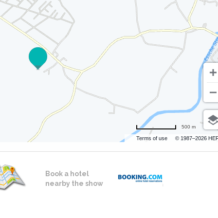
500 m
Terms of use
© 1987–2026 HE
Book a hotel
nearby the show