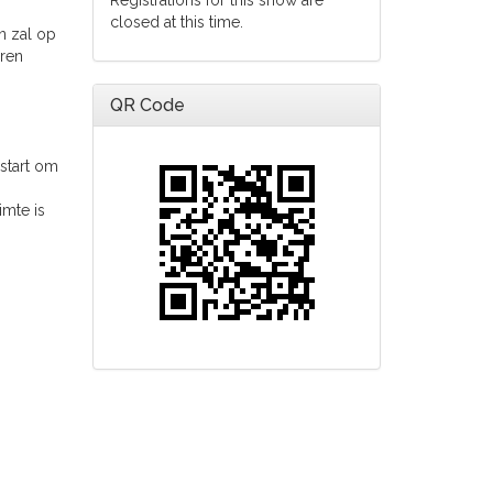
Registrations for this show are
closed at this time.
n zal op
eren
QR Code
start om
imte is