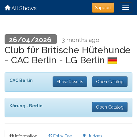
All Shows
Support
26/04/2026
3 months ago
Club für Britische Hütehunde
- CAC Berlin - LG Berlin
CAC Berlin
Show Results
Open Catalog
Körung - Berlin
Open Catalog
Information
Entry Fee
Judges