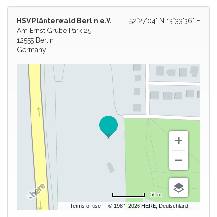
HSV Plänterwald Berlin e.V.
52°27'04" N 13°33'36" E
Am Ernst Grube Park 25
12555 Berlin
Germany
50 m
Terms of use
© 1987–2026 HERE, Deutschland