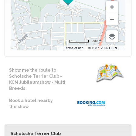
200 m
Terms of use
© 1987–2026 HERE
Show me the route to
Schotsche Terrier Club -
KCM Jubileumshow - Multi
Breeds
Book a hotel nearby
the show
Schotsche Terriër Club