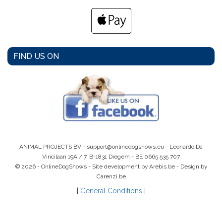
FIND US ON
ANIMAL PROJECTS BV -
support@onlinedogshows.eu
- Leonardo Da
Vincilaan 19A / 7, B-1831 Diegem -
BE 0665 535 707
© 2026 - OnlineDogShows - Site development by Arebis.be - Design by
Carenzi.be
|
General Conditions
|