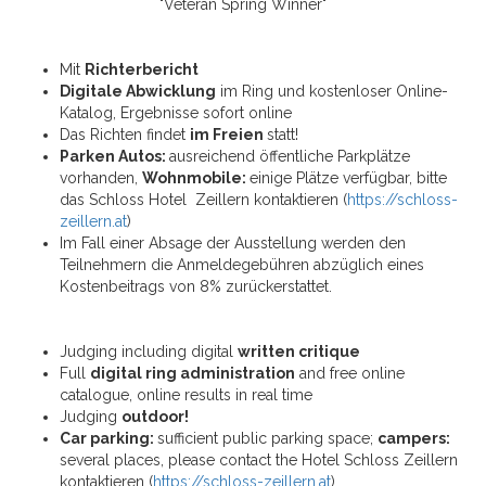
"Veteran Spring Winner"
Mit
Richterbericht
Digitale Abwicklung
im Ring und kostenloser Online-
Katalog, Ergebnisse sofort online
Das Richten findet
im Freien
statt!
Parken Autos:
ausreichend öffentliche Parkplätze
vorhanden,
Wohnmobile:
einige Plätze verfügbar, bitte
das Schloss Hotel Zeillern kontaktieren (
https://schloss-
zeillern.at
)
Im Fall einer Absage der Ausstellung werden den
Teilnehmern die Anmeldegebühren abzüglich eines
Kostenbeitrags von 8% zurückerstattet.
Judging including digital
written critique
Full
digital ring administration
and free online
catalogue, online results in real time
Judging
outdoor!
Car parking:
sufficient public parking space;
campers:
several places, please contact the Hotel Schloss Zeillern
kontaktieren (
https://schloss-zeillern.at
)