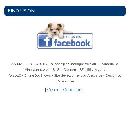
FIND US ON
ANIMAL PROJECTS BV -
support@onlinedogshows.eu
- Leonardo Da
Vincilaan 19A / 7, B-1831 Diegem -
BE 0665 535 707
© 2026 - OnlineDogShows - Site development by Arebis.be - Design by
Carenzi.be
|
General Conditions
|