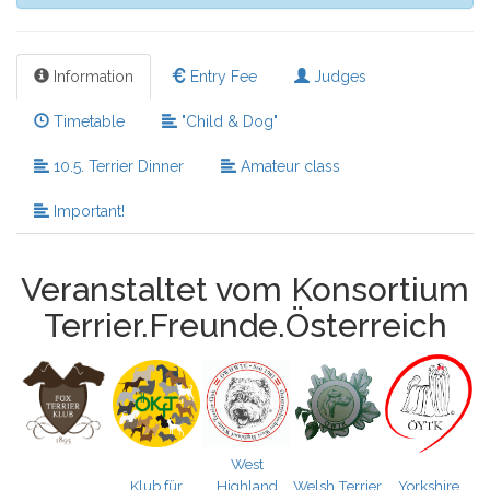
Information
Entry Fee
Judges
Timetable
"Child & Dog"
10.5. Terrier Dinner
Amateur class
Important!
Veranstaltet vom Konsortium
Terrier.Freunde.Österreich
West
Klub für
Highland
Welsh Terrier
Yorkshire