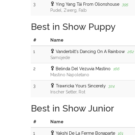
3
Ying Yang Täi From Olionshouse
395
Pudel, Zwerg, Falb
Best in Show Puppy
#
Name
1
Vanderbilt's Dancing On A Rainbow
262
Samojede
2
Belinda Del Vezuvia Mastino
166
Mastino Napoletano
3
Trawricka Yours Sincerely
324
Irischer Setter, Rot
Best in Show Junior
#
Name
1
Yakshi De La Ferme Bonaparte
161