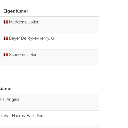
Eigentümer
Maddens, Jolien
Beyer De Ryke-Henry, G
Scheerens, Bart
tümer
hs, Angéla
iels - Haems, Bart- Sara