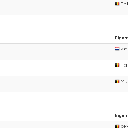
De 
Eigen
van 
Herm
Mc 
Eigen
der