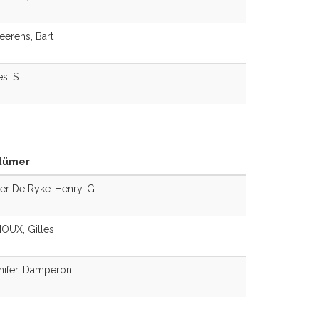
erens, Bart
, S.
tümer
er De Ryke-Henry, G
OUX, Gilles
ifer, Damperon