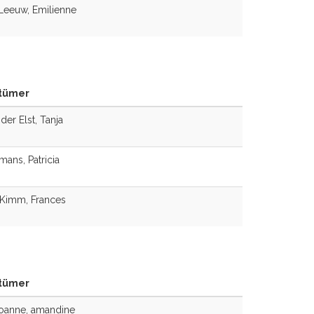
Leeuw, Emilienne
tümer
der Elst, Tanja
ans, Patricia
Kimm, Frances
tümer
oanne, amandine