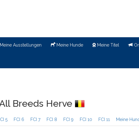
Meine Ausstellungen
Meine Hunde
Meine Titel
Or
 All Breeds Herve
CI 5
FCI 6
FCI 7
FCI 8
FCI 9
FCI 10
FCI 11
Meine Hun