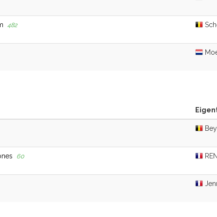
m
Sche
482
Moes
Eigen
Bey
ones
REN
60
Jenn