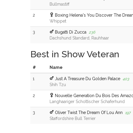
Bullmastiff
2
Boxing Helena's You Discover The Drea
Whippet
3
Bugatti Di Zucca
236
Dachshund Standard, Rauhhaar
Best in Show Veteran
#
Name
1
Just A Treasure Du Golden Palace
403
Shih Tzu
2
Nouvelle Generation Du Bois Des Amaz
Langhaariger Schottischer Schaferhund
3
Oliver Twist The Dream Of Lou Ann
197
Staffordshire Bull Terrier