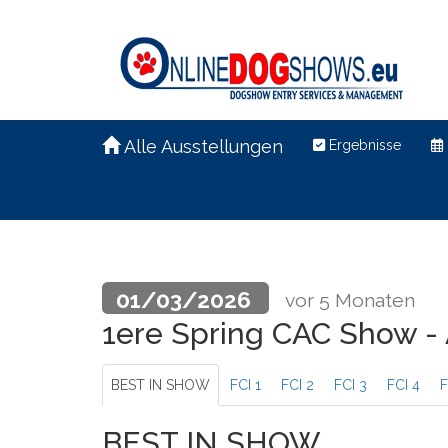
Alle Ausstellungen
Ergebnisse
01/03/2026
vor 5 Monaten
1ere Spring CAC Show -
BEST IN SHOW
FCI 1
FCI 2
FCI 3
FCI 4
F
BEST IN SHOW