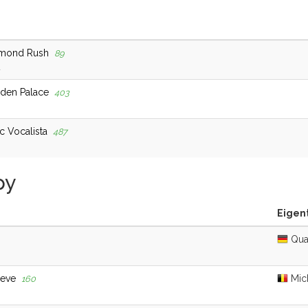
iamond Rush
89
d
lden Palace
403
c Vocalista
487
py
Eigen
Qua
oeve
Mich
160