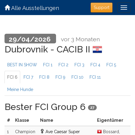
Alle Ausstellungen
Support
29/04/2026
vor 3 Monaten
Dubrovnik - CACIB II
BEST IN SHOW
FCI 1
FCI 2
FCI 3
FCI 4
FCI 5
FCI 6
FCI 7
FCI 8
FCI 9
FCI 10
FCI 11
Meine Hunde
Bester FCI Group 6
27
#
Klasse
Name
Eigentümer
1
Champion
Ave Caesar Super
Bossard,