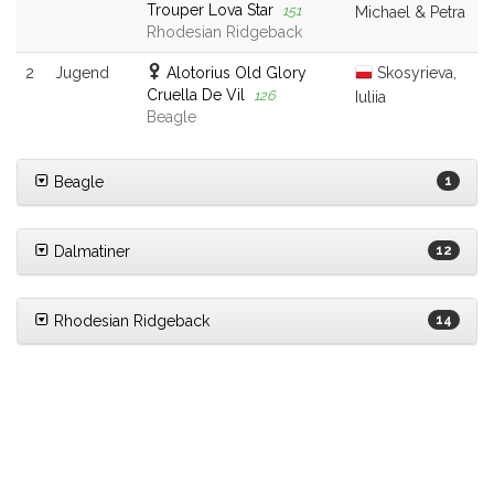
Trouper Lova Star
151
Michael & Petra
Rhodesian Ridgeback
2
Jugend
Alotorius Old Glory
Skosyrieva,
Cruella De Vil
126
Iuliia
Beagle
Beagle
1
Dalmatiner
12
Rhodesian Ridgeback
14