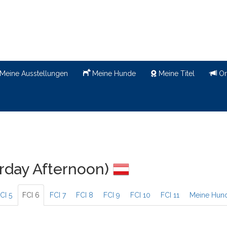
Meine Ausstellungen
Meine Hunde
Meine Titel
Or
rday Afternoon)
CI 5
FCI 6
FCI 7
FCI 8
FCI 9
FCI 10
FCI 11
Meine Hun