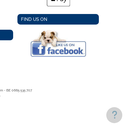
FIND US ON
em -
BE 0665 535 707
e