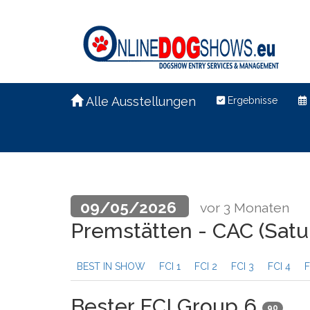
Alle Ausstellungen
Ergebnisse
09/05/2026
vor 3 Monaten
Premstätten - CAC (Satu
BEST IN SHOW
FCI 1
FCI 2
FCI 3
FCI 4
F
Bester FCI Group 6
90