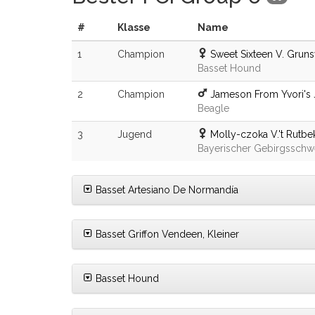
#
Klasse
Name
1
Champion
Sweet Sixteen V. Grun
Basset Hound
2
Champion
Jameson From Yvori's
Beagle
3
Jugend
Molly-czoka V.'t Rutbe
Bayerischer Gebirgsschw
Basset Artesiano De Normandía
Basset Griffon Vendeen, Kleiner
Basset Hound