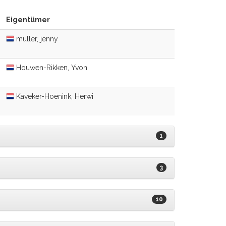
Eigentümer
muller, jenny
Houwen-Rikken, Yvon
Kaveker-Hoenink, Herwi
1
3
10