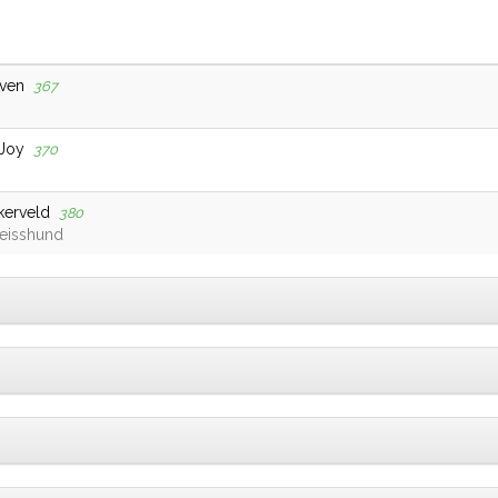
sven
367
 Joy
370
kerveld
380
eisshund