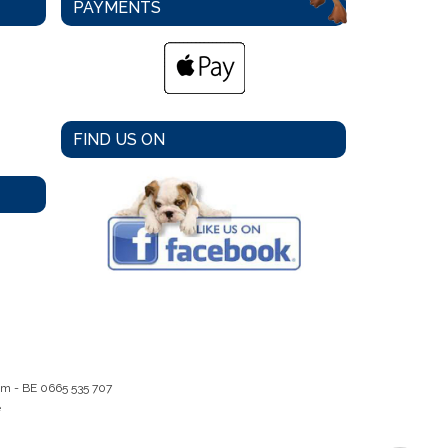
PAYMENTS
FIND US ON
em -
BE 0665 535 707
e