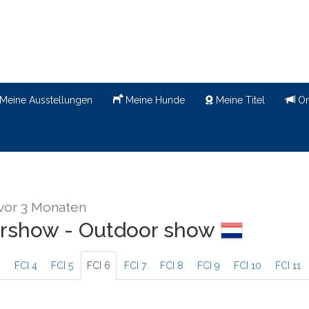
Meine Ausstellungen
Meine Hunde
Meine Titel
Or
vor 3 Monaten
tershow - Outdoor show
3
FCI 4
FCI 5
FCI 6
FCI 7
FCI 8
FCI 9
FCI 10
FCI 11