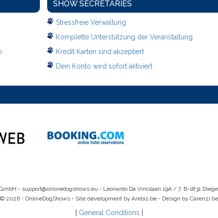
SHOW SECRETARIES
Stressfreie Verwaltung
Komplette Unterstützung der Veranstaltung
n
Kredit Karten sind akzeptiert
Dein Konto wird sofort aktiviert
 GmbH -
support@onlinedogshows.eu
- Leonardo Da Vincilaan 19A / 7, B-1831 Dieg
© 2026 - OnlineDogShows - Site development by Arebis.be - Design by Carenzi.b
|
General Conditions
|