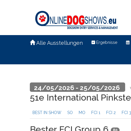
Alle Ausstellungen
Ergebnisse
24/05/2026 - 25/05/2026
51e International Pinks
BEST IN SHOW
SO
MO
FCI 1
FCI 2
FCI 
Bester FCI Group 6
80