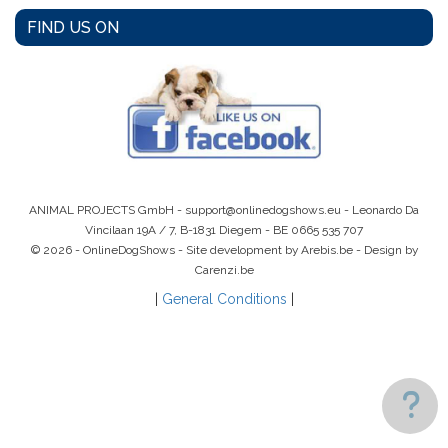
FIND US ON
ANIMAL PROJECTS GmbH -
support@onlinedogshows.eu
- Leonardo Da
Vincilaan 19A / 7, B-1831 Diegem -
BE 0665 535 707
© 2026 - OnlineDogShows - Site development by Arebis.be - Design by
Carenzi.be
|
General Conditions
|