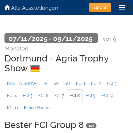
Alle Ausstellungen
Support
07/11/2025 - 09/11/2025
vor 9
Monaten
Dortmund - Agria Trophy
Show
BEST IN SHOW
FR
SA
SO
FCI 1
FCI 2
FCI 3
FCI 4
FCI 5
FCI 6
FCI 7
FCI 8
FCI 9
FCI 10
FCI 11
Meine Hunde
Bester FCI Group 8
319