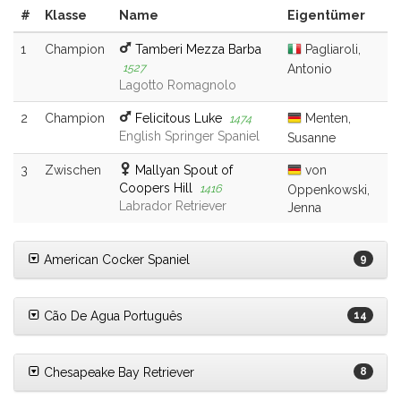
#
Klasse
Name
Eigentümer
1
Champion
Tamberi Mezza Barba
Pagliaroli,
1527
Antonio
Lagotto Romagnolo
2
Champion
Felicitous Luke
Menten,
1474
English Springer Spaniel
Susanne
3
Zwischen
Mallyan Spout of
von
Coopers Hill
1416
Oppenkowski,
Labrador Retriever
Jenna
American Cocker Spaniel
9
Cão De Agua Português
14
Chesapeake Bay Retriever
8