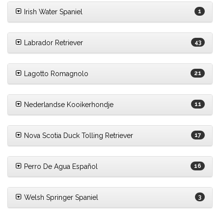
Irish Water Spaniel
1
Labrador Retriever
43
Lagotto Romagnolo
21
Nederlandse Kooikerhondje
11
Nova Scotia Duck Tolling Retriever
17
Perro De Agua Español
16
Welsh Springer Spaniel
3