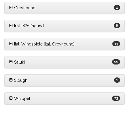
Greyhound
1
Irish Wolfhound
6
Ital. Windspiele (Ital. Greyhound)
13
Saluki
11
Sloughi
1
Whippet
23