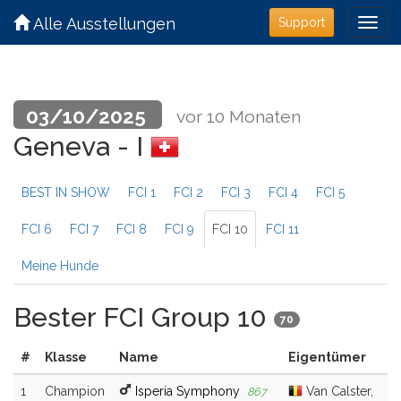
Alle Ausstellungen
Support
03/10/2025
vor 10 Monaten
Geneva - I
BEST IN SHOW
FCI 1
FCI 2
FCI 3
FCI 4
FCI 5
FCI 6
FCI 7
FCI 8
FCI 9
FCI 10
FCI 11
Meine Hunde
Bester FCI Group 10
70
#
Klasse
Name
Eigentümer
1
Champion
Isperia Symphony
Van Calster,
867