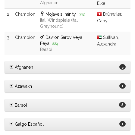
Afghanen
Elke
2
Champion
Mojave's Infinity
Brühwiler,
930
Ital. Windspiele (Ital.
Gaby
Greyhound)
3
Champion
Davron Sarov Veya
Sullivan,
Feya
884
Alexandra
Barsoi
Afghanen
5
Azawakh
1
Barsoi
8
Galgo Español
1