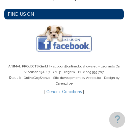
FIND US ON
ANIMAL PROJECTS GmbH -
support@onlinedogshows.eu
- Leonardo Da
Vincilaan 19A / 7, B-1831 Diegem -
BE 0665 535 707
© 2026 - OnlineDogShows - Site development by Arebis.be - Design by
Carenzi.be
|
General Conditions
|