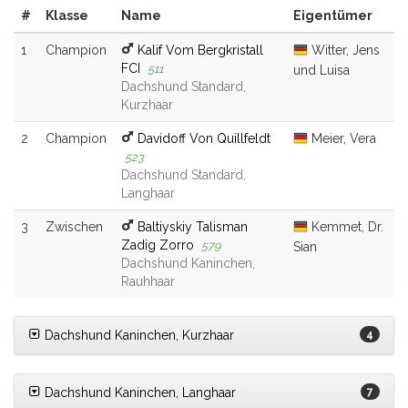
#
Klasse
Name
Eigentümer
1
Champion
Kalif Vom Bergkristall
Witter, Jens
FCI
511
und Luisa
Dachshund Standard,
Kurzhaar
2
Champion
Davidoff Von Quillfeldt
Meier, Vera
523
Dachshund Standard,
Langhaar
3
Zwischen
Baltiyskiy Talisman
Kemmet, Dr.
Zadig Zorro
579
Sian
Dachshund Kaninchen,
Rauhhaar
Dachshund Kaninchen, Kurzhaar
4
Dachshund Kaninchen, Langhaar
7