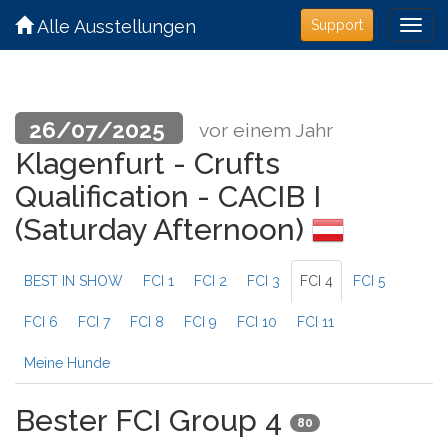
Alle Ausstellungen
Support
26/07/2025
vor einem Jahr
Klagenfurt - Crufts
Qualification - CACIB I
(Saturday Afternoon)
BEST IN SHOW
FCI 1
FCI 2
FCI 3
FCI 4
FCI 5
FCI 6
FCI 7
FCI 8
FCI 9
FCI 10
FCI 11
Meine Hunde
Bester FCI Group 4
80