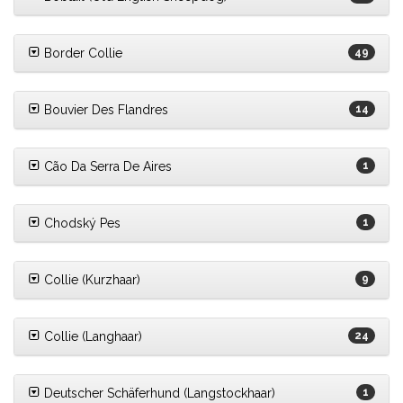
Border Collie
49
Bouvier Des Flandres
14
Cão Da Serra De Aires
1
Chodský Pes
1
Collie (Kurzhaar)
9
Collie (Langhaar)
24
Deutscher Schäferhund (Langstockhaar)
1