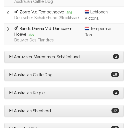
Australian Cattle Dog
2
Zorro V.d Tempelhoeve
Lehtonen,
105
Deutscher Schäferhund (Stockhaar)
Victoria
3
Bandit Davina V.d. Dambaern
Temperman,
Hoeve
421
Ron
Bouvier Des Flandres
Abruzzen-Maremmen-Schäferhund
2
Australian Cattle Dog
18
Australian Kelpie
4
Australian Shepherd
37