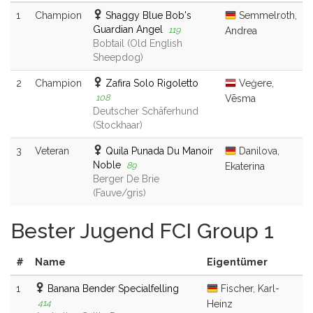
1
Champion
Shaggy Blue Bob's
Semmelroth,
Guardian Angel
119
Andrea
Bobtail (Old English
Sheepdog)
2
Champion
Zafira Solo Rigoletto
Veģere,
108
Vēsma
Deutscher Schäferhund
(Stockhaar)
3
Veteran
Quila Punada Du Manoir
Danilova,
Noble
89
Ekaterina
Berger De Brie
(Fauve/gris)
Bester Jugend FCI Group 1
#
Name
Eigentümer
1
Banana Bender Specialfelling
Fischer, Karl-
414
Heinz