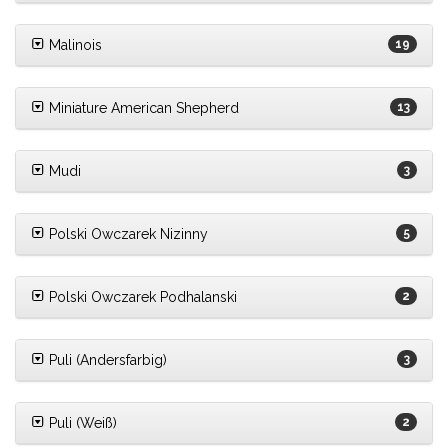
Malinois
19
Miniature American Shepherd
13
Mudi
3
Polski Owczarek Nizinny
5
Polski Owczarek Podhalanski
2
Puli (Andersfarbig)
3
Puli (Weiß)
2