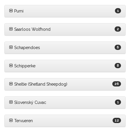
Pumi
1
Saarloos Wolfhond
2
Schapendoes
6
Schipperke
8
Sheltie (Shetland Sheepdog)
26
Slovenský Cuvac
1
Tervueren
12