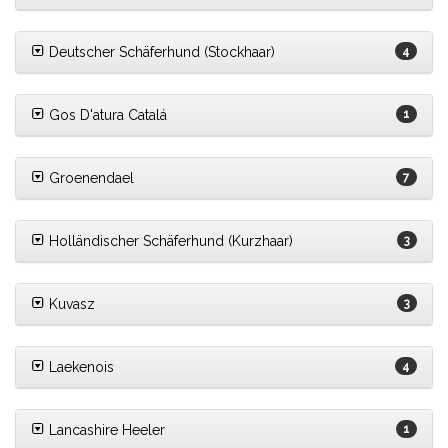
Deutscher Schäferhund (Stockhaar)
4
Gos D'atura Catalá
1
Groenendael
7
Holländischer Schäferhund (Kurzhaar)
3
Kuvasz
3
Laekenois
4
Lancashire Heeler
1