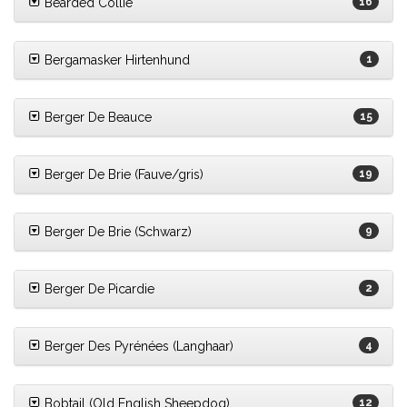
Bearded Collie
16
Bergamasker Hirtenhund
1
Berger De Beauce
15
Berger De Brie (Fauve/gris)
19
Berger De Brie (Schwarz)
9
Berger De Picardie
2
Berger Des Pyrénées (Langhaar)
4
Bobtail (Old English Sheepdog)
12