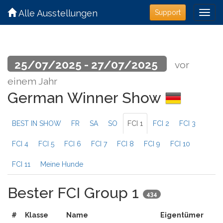
Alle Ausstellungen
Support
25/07/2025 - 27/07/2025
vor
einem Jahr
German Winner Show
BEST IN SHOW
FR
SA
SO
FCI 1
FCI 2
FCI 3
FCI 4
FCI 5
FCI 6
FCI 7
FCI 8
FCI 9
FCI 10
FCI 11
Meine Hunde
Bester FCI Group 1
434
#
Klasse
Name
Eigentümer