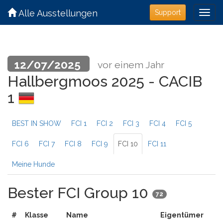
Alle Ausstellungen
Support
12/07/2025
vor einem Jahr
Hallbergmoos 2025 - CACIB
1
BEST IN SHOW
FCI 1
FCI 2
FCI 3
FCI 4
FCI 5
FCI 6
FCI 7
FCI 8
FCI 9
FCI 10
FCI 11
Meine Hunde
Bester FCI Group 10
72
#
Klasse
Name
Eigentümer