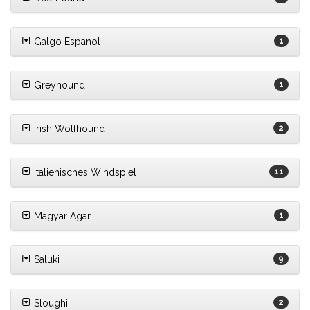
Galgo Espanol
1
Greyhound
1
Irish Wolfhound
2
Italienisches Windspiel
11
Magyar Agar
1
Saluki
9
Sloughi
2