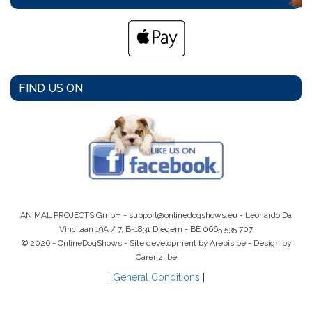
FIND US ON
ANIMAL PROJECTS GmbH -
support@onlinedogshows.eu
- Leonardo Da
Vincilaan 19A / 7, B-1831 Diegem -
BE 0665 535 707
© 2026 - OnlineDogShows - Site development by Arebis.be - Design by
Carenzi.be
|
General Conditions
|