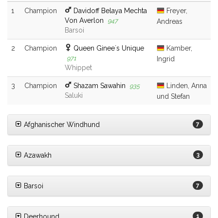
1
Champion
Davidoff Belaya Mechta
Freyer,
Von Averlon
947
Andreas
Barsoi
2
Champion
Queen Ginee`s Unique
Kamber,
971
Ingrid
Whippet
3
Champion
Shazam Sawahin
Linden, Anna
935
Saluki
und Stefan
Afghanischer Windhund
7
Azawakh
3
Barsoi
7
Deerhound
1