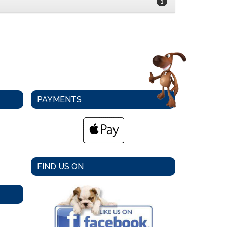
1
PAYMENTS
FIND US ON