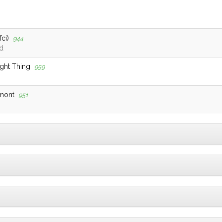
ci)
944
d
ight Thing
959
imont
951