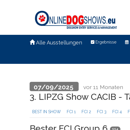
Alle Ausstellungen
Ergebnisse
07/09/2025
vor 11 Monaten
3. LIPZG Show CACIB - 
BEST IN SHOW
FCI 1
FCI 2
FCI 3
FCI 4
F
Bester FCI Group 6
114