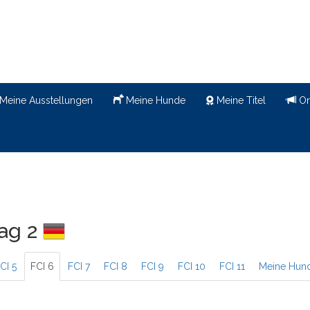
Meine Ausstellungen
Meine Hunde
Meine Titel
Or
Tag 2
CI 5
FCI 6
FCI 7
FCI 8
FCI 9
FCI 10
FCI 11
Meine Hun