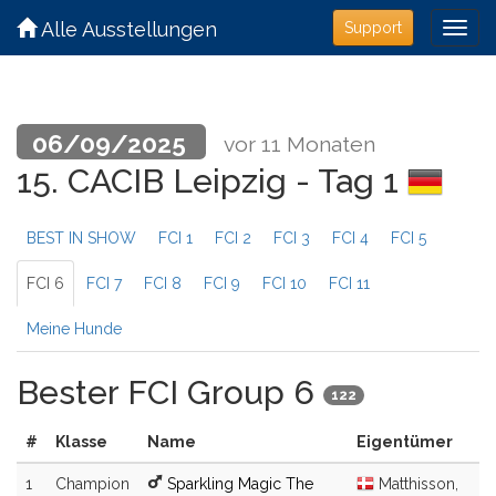
Alle Ausstellungen
Support
06/09/2025
vor 11 Monaten
15. CACIB Leipzig - Tag 1
BEST IN SHOW
FCI 1
FCI 2
FCI 3
FCI 4
FCI 5
FCI 6
FCI 7
FCI 8
FCI 9
FCI 10
FCI 11
Meine Hunde
Bester FCI Group 6
122
#
Klasse
Name
Eigentümer
1
Champion
Sparkling Magic The
Matthisson,