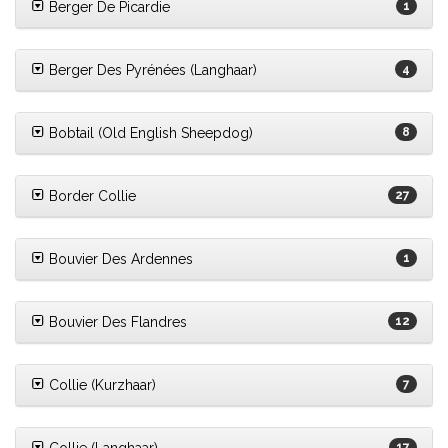
Berger De Picardie
1
Berger Des Pyrénées (Langhaar)
4
Bobtail (Old English Sheepdog)
8
Border Collie
27
Bouvier Des Ardennes
1
Bouvier Des Flandres
12
Collie (Kurzhaar)
7
17