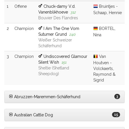
1
Offene
Chuck-damy V.d.
Bruintjes -
Vanenblikhoeve
312
Schaap, Hennie
Bouvier Des Flandres
2
Champion
I Am The One Vom
BORTEL,
Sutumer Grund
240
Nina
Weißer Schweizer
Schäferhund
3
Champion
Undiscovered Glamour
Van
Silent Wish
151
Houtven -
Sheltie (Shetland
Volckaerts,
Sheepdog)
Raymond &
Sigrid
Abruzzen-Maremmen-Schäferhund
3
Australian Cattle Dog
15