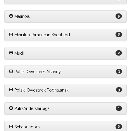
Malinois
9
Miniature American Shepherd
8
Mudi
2
Polski Owczarek Nizinny
3
Polski Owczarek Podhalanski
3
Puli (Andersfarbig)
1
Schapendoes
6