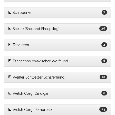
Schipperke
7
Sheltie (Shetland Sheepdog)
26
Tervueren
4
Tschechoslowakischer Wolfhund
6
Weißer Schweizer Schäferhund
18
Welsh Corgi Cardigan
8
Welsh Corgi Pembroke
24