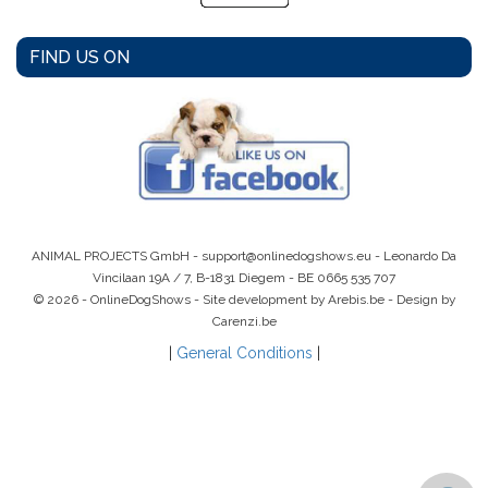
FIND US ON
ANIMAL PROJECTS GmbH -
support@onlinedogshows.eu
- Leonardo Da
Vincilaan 19A / 7, B-1831 Diegem -
BE 0665 535 707
© 2026 - OnlineDogShows - Site development by Arebis.be - Design by
Carenzi.be
|
General Conditions
|