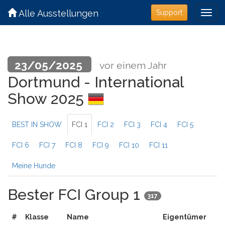
Alle Ausstellungen
Support
23/05/2025
vor einem Jahr
Dortmund - International
Show 2025
BEST IN SHOW
FCI 1
FCI 2
FCI 3
FCI 4
FCI 5
FCI 6
FCI 7
FCI 8
FCI 9
FCI 10
FCI 11
Meine Hunde
Bester FCI Group 1
317
#
Klasse
Name
Eigentümer