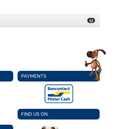
53
PAYMENTS
FIND US ON