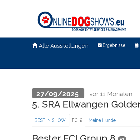
Alle Ausstellungen
Ergebnisse
27/09/2025
vor 11 Monaten
5. SRA Ellwangen Golden
BEST IN SHOW
FCI 8
Meine Hunde
Bester FCI Group 8
53