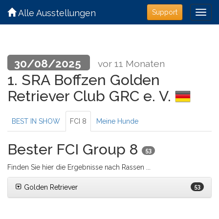
Alle Ausstellungen
Support
30/08/2025
vor 11 Monaten
1. SRA Boffzen Golden
Retriever Club GRC e. V.
BEST IN SHOW
FCI 8
Meine Hunde
Bester FCI Group 8
53
Finden Sie hier die Ergebnisse nach Rassen ...
Golden Retriever
53