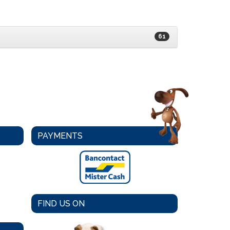
61
PAYMENTS
FIND US ON