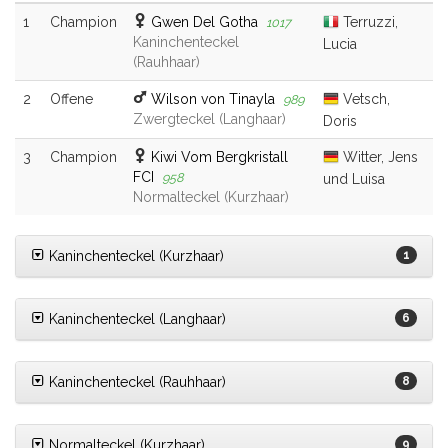
1
Champion
Gwen Del Gotha
Terruzzi,
1017
Kaninchenteckel
Lucia
(Rauhhaar)
2
Offene
Wilson von Tinayla
Vetsch,
989
Zwergteckel (Langhaar)
Doris
3
Champion
Kiwi Vom Bergkristall
Witter, Jens
FCI
958
und Luisa
Normalteckel (Kurzhaar)
Kaninchenteckel (Kurzhaar)
1
Kaninchenteckel (Langhaar)
6
Kaninchenteckel (Rauhhaar)
8
Normalteckel (Kurzhaar)
9