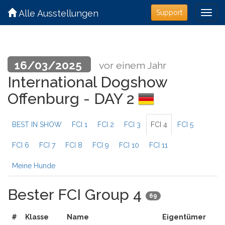
Alle Ausstellungen
Support
16/03/2025
vor einem Jahr
International Dogshow
Offenburg - DAY 2
BEST IN SHOW
FCI 1
FCI 2
FCI 3
FCI 4
FCI 5
FCI 6
FCI 7
FCI 8
FCI 9
FCI 10
FCI 11
Meine Hunde
Bester FCI Group 4
69
#
Klasse
Name
Eigentümer