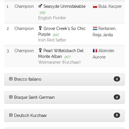
1
Champion
Seasyde Unmistakable
Bula, Kacper
919
English Pointer
2
Champion
Grove Creek`s So Chic
Rantanen,
Purple
942
Reija Janita
Irish Red Setter
3
Champion
Pearl Wittelsbach Del
Allender,
Monte Alban
907
Aurore
Weimaraner (Kurzhaar)
Bracco Italiano
2
Braque Saint-Germain
2
Deutsch Kurzhaar
6