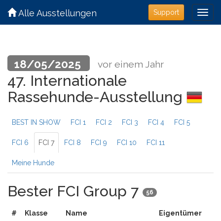
Alle Ausstellungen
Support
18/05/2025
vor einem Jahr
47. Internationale
Rassehunde-Ausstellung
BEST IN SHOW
FCI 1
FCI 2
FCI 3
FCI 4
FCI 5
FCI 6
FCI 7
FCI 8
FCI 9
FCI 10
FCI 11
Meine Hunde
Bester FCI Group 7
56
#
Klasse
Name
Eigentümer