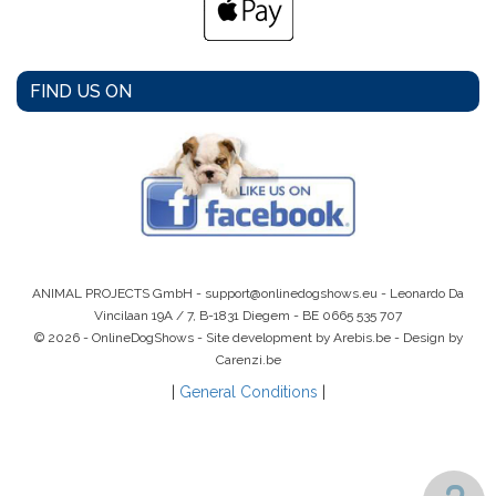
FIND US ON
ANIMAL PROJECTS GmbH -
support@onlinedogshows.eu
- Leonardo Da
Vincilaan 19A / 7, B-1831 Diegem -
BE 0665 535 707
© 2026 - OnlineDogShows - Site development by Arebis.be - Design by
Carenzi.be
|
General Conditions
|