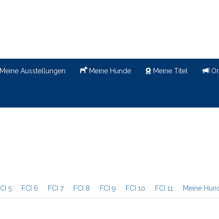
Meine Ausstellungen
Meine Hunde
Meine Titel
Or
CI 5
FCI 6
FCI 7
FCI 8
FCI 9
FCI 10
FCI 11
Meine Hun