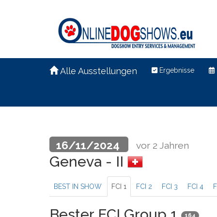
Alle Ausstellungen
Ergebnisse
16/11/2024
vor 2 Jahren
Geneva - II
BEST IN SHOW
FCI 1
FCI 2
FCI 3
FCI 4
F
Bester FCI Group 1
164