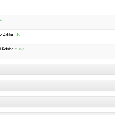
8
o Zakhar
85
l Rainbow
163